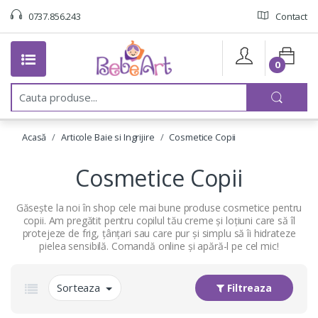
0737.856.243
Contact
0
C
a
u
t
Acasă
Articole Baie si Ingrijire
Cosmetice Copii
a
:
Cosmetice Copii
Găsește la noi în shop cele mai bune produse cosmetice pentru
copii. Am pregătit pentru copilul tău creme și loțiuni care să îl
protejeze de frig, țânțari sau care pur și simplu să îi hidrateze
pielea sensibilă. Comandă online și apără-l pe cel mic!
Sorteaza
Filtreaza