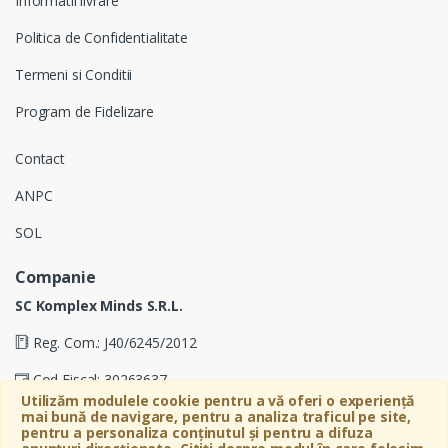
Informatii livrare
Politica de Confidentialitate
Termeni si Conditii
Program de Fidelizare
Contact
ANPC
SOL
Companie
SC Komplex Minds S.R.L.
Reg. Com.: J40/6245/2012
Cod Fiscal: 30263637
Utilizăm modulele cookie pentru a vă oferi o experiență
Soseaua Virtutii 19D, Etaj 4, Biroul A, Sector 6, Bucuresti
mai bună de navigare, pentru a analiza traficul pe site,
pentru a personaliza conținutul și pentru a difuza