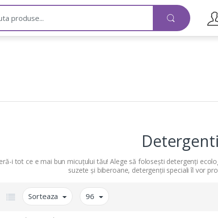
Detergent
eră-i tot ce e mai bun micuțului tău! Alege să folosești detergenți ecolog
suzete și biberoane, detergenții speciali îl vor p
Sorteaza
96