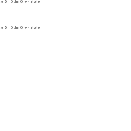
ta
0
-
0
din
0
rezultate
ta
0
-
0
din
0
rezultate