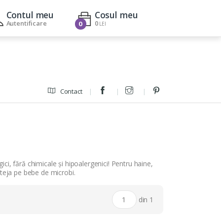
Contul meu
Cosul meu
Autentificare
0
0
LEI
Contact
i
ici, fără chimicale și hipoalergenici! Pentru haine,
roteja pe bebe de microbi.
din 1