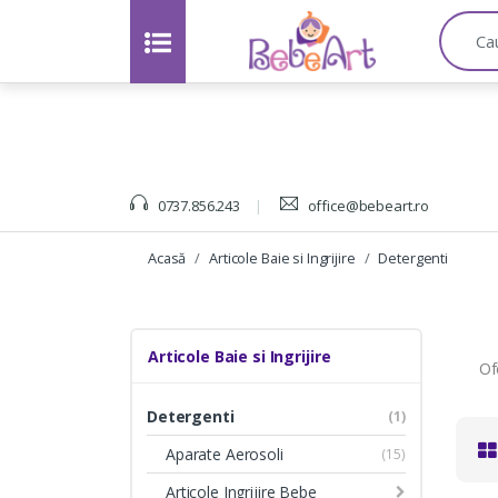
C
a
u
t
a
:
0737.856.243
office@bebeart.ro
Acasă
Articole Baie si Ingrijire
Detergenti
Articole Baie si Ingrijire
Of
Detergenti
(1)
Aparate Aerosoli
(15)
Articole Ingrijire Bebe