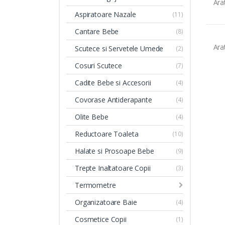
Ara
Aspiratoare Nazale
(11)
Cantare Bebe
(8)
Ara
Scutece si Servetele Umede
(2)
Cosuri Scutece
(7)
Cadite Bebe si Accesorii
(4)
Covorase Antiderapante
(4)
Olite Bebe
(4)
Reductoare Toaleta
(10)
Halate si Prosoape Bebe
(9)
Trepte Inaltatoare Copii
(3)
Termometre
Organizatoare Baie
(4)
Cosmetice Copii
(1)