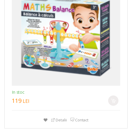
In stoc
119
LEI
Detalii
Contact