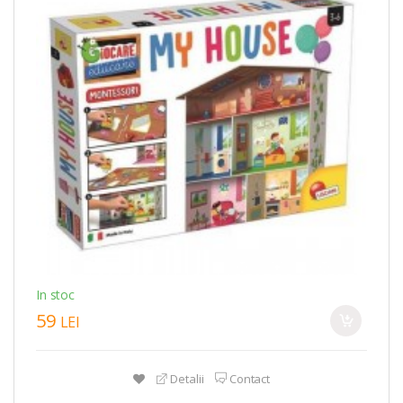
In stoc
59
LEI
Detalii
Contact