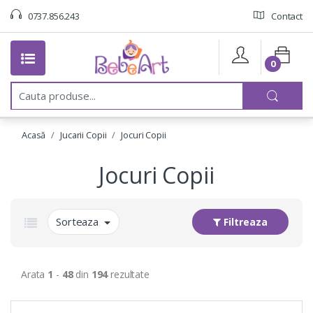
0737.856.243
Contact
0
C
a
u
t
Acasă
Jucarii Copii
Jocuri Copii
a
:
Jocuri Copii
Sorteaza
Filtreaza
Arata
1
-
48
din
194
rezultate