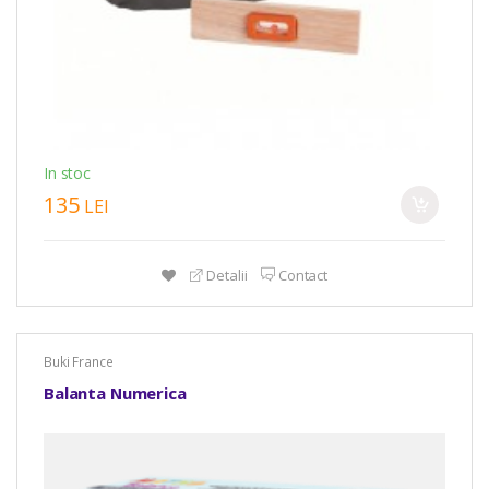
In stoc
135
LEI
Detalii
Contact
Buki France
Balanta Numerica