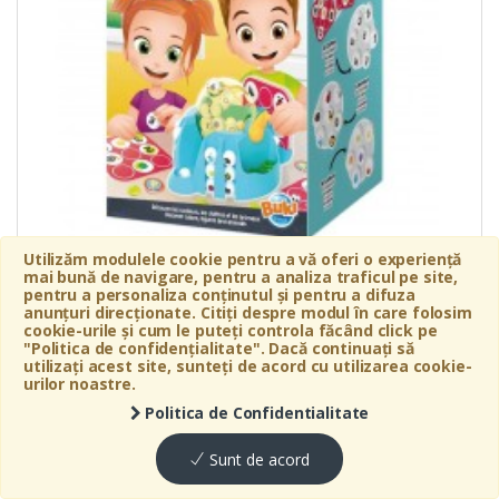
Utilizăm modulele cookie pentru a vă oferi o experiență
In stoc
mai bună de navigare, pentru a analiza traficul pe site,
pentru a personaliza conținutul și pentru a difuza
115
LEI
anunțuri direcționate. Citiți despre modul în care folosim
cookie-urile și cum le puteți controla făcând click pe
"Politica de confidențialitate". Dacă continuați să
utilizați acest site, sunteți de acord cu utilizarea cookie-
Detalii
Contact
urilor noastre.
Politica de Confidentialitate
Sunt de acord
GRIMM'S