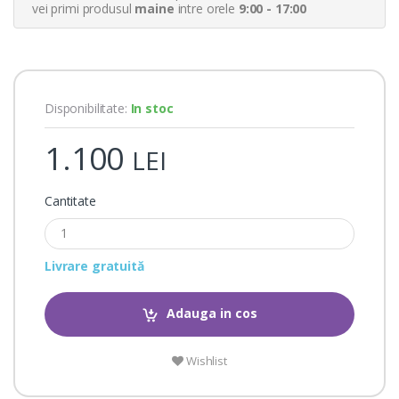
a
vei primi produsul
maine
intre orele
9:00 - 17:00
t
i
n
g
s
Disponibilitate:
In stoc
1.100
LEI
Cantitate
Livrare gratuită
Adauga in cos
Wishlist