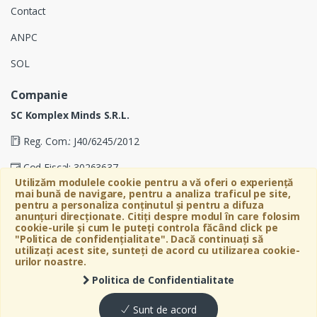
Contact
ANPC
SOL
Companie
SC Komplex Minds S.R.L.
Reg. Com.: J40/6245/2012
Cod Fiscal: 30263637
Utilizăm modulele cookie pentru a vă oferi o experiență
Soseaua Virtutii 19D, Etaj 4, Biroul A, Sector 6, Bucuresti
mai bună de navigare, pentru a analiza traficul pe site,
pentru a personaliza conținutul și pentru a difuza
anunțuri direcționate. Citiți despre modul în care folosim
cookie-urile și cum le puteți controla făcând click pe
"Politica de confidențialitate". Dacă continuați să
utilizați acest site, sunteți de acord cu utilizarea cookie-
urilor noastre.
Politica de Confidentialitate
©
Bebeart
- All Rights Reserved
Sunt de acord