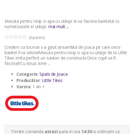
Masuta pentru nisip si apa cu utilaje iti va fascina baietelul cu
numeroasele ei utilaje.
mai mult ...
(
0
pareri)
0
5
Credem ca tocmai s-a gasit ansamblul de joaca pe care orice
o
u
baietel il va adora!Masuta pentru nisip si apa cu utilaje de la Little
t
Tikes imita perfect un santier de constructii.Orice copil va fi
o
fascinat!Cu doua zone ...
f
b
a
Categorie
:
Spatii de Joaca
s
Producător
:
Little Tikes
e
d
Varsta
: 1 An +
o
n
c
u
s
t
o
m
e
r
Trimite comanda
astazi
pana in ora
14:30
si estimam ca
r