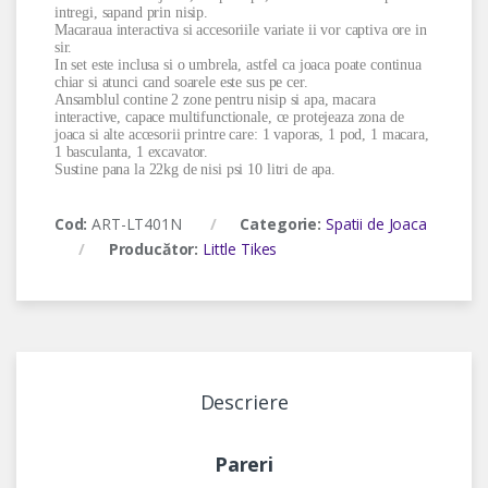
intregi, sapand prin nisip.
Macaraua interactiva si accesoriile variate ii vor captiva ore in
sir.
In set este inclusa si o umbrela, astfel ca joaca poate continua
chiar si atunci cand soarele este sus pe cer.
Ansamblul contine 2 zone pentru nisip si apa, macara
interactive, capace multifunctionale, ce protejeaza zona de
joaca si alte accesorii printre care: 1 vaporas, 1 pod, 1 macara,
1 basculanta, 1 excavator.
Sustine pana la 22kg de nisi psi 10 litri de apa.
Cod:
ART-LT401N
Categorie:
Spatii de Joaca
Producător:
Little Tikes
Descriere
Pareri