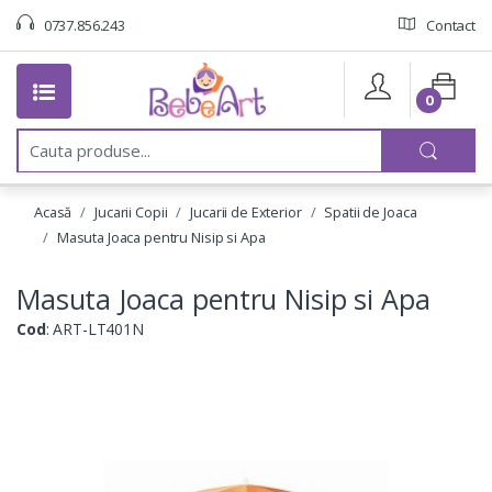
0737.856.243
Contact
0
C
a
u
t
Acasă
Jucarii Copii
Jucarii de Exterior
Spatii de Joaca
a
:
Masuta Joaca pentru Nisip si Apa
Masuta Joaca pentru Nisip si Apa
Cod
: ART-LT401N