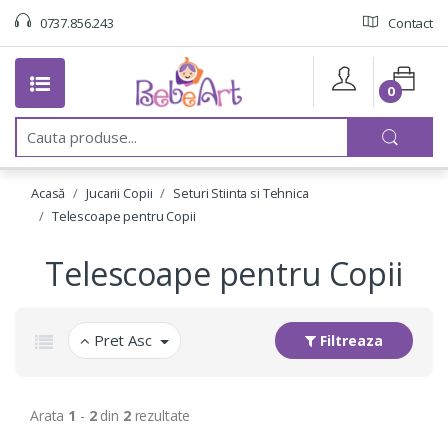
0737.856.243
Contact
0
C
a
u
t
Acasă
Jucarii Copii
Seturi Stiinta si Tehnica
a
:
Telescoape pentru Copii
Telescoape pentru Copii
Pret Asc
Filtreaza
Arata
1
-
2
din
2
rezultate