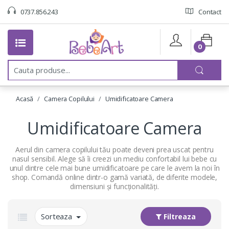
0737.856.243
Contact
0
C
a
u
t
Acasă
Camera Copilului
Umidificatoare Camera
a
:
Umidificatoare Camera
Aerul din camera copilului tău poate deveni prea uscat pentru
nasul sensibil. Alege să îi creezi un mediu confortabil lui bebe cu
unul dintre cele mai bune umidificatoare pe care le avem la noi în
shop. Comandă online dintr-o gamă variată, de diferite modele,
dimensiuni și funcționalități.
Sorteaza
Filtreaza