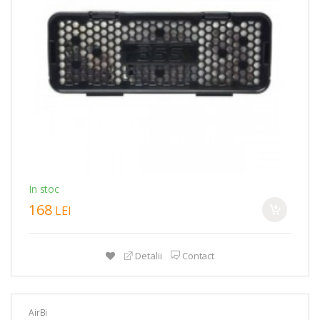
In stoc
168
LEI
Detalii
Contact
AirBi