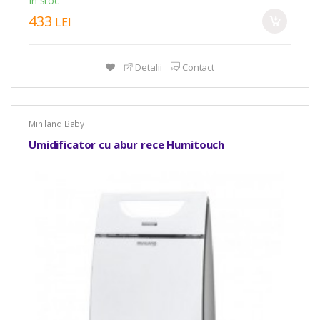
In stoc
433
LEI
Detalii
Contact
Miniland Baby
Umidificator cu abur rece Humitouch