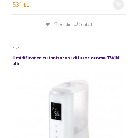
531
LEI
Detalii
Contact
AirBi
Umidificator cu ionizare si difuzor arome TWIN
alb