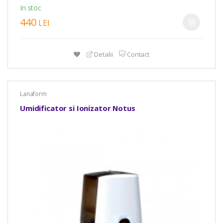
In stoc
440
LEI
Detalii
Contact
Lanaform
Umidificator si Ionizator Notus