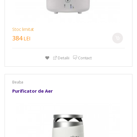
Stoc limitat
384
LEI
Detalii
Contact
Beaba
Purificator de Aer