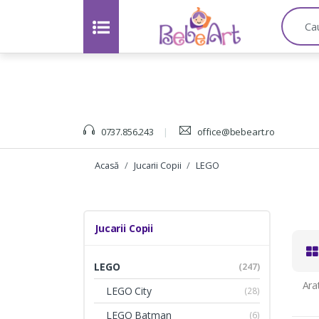
C
a
u
t
a
:
0737.856.243
office@bebeart.ro
Acasă
Jucarii Copii
LEGO
Jucarii Copii
LEGO
(247)
Ara
LEGO City
(28)
LEGO Batman
(6)