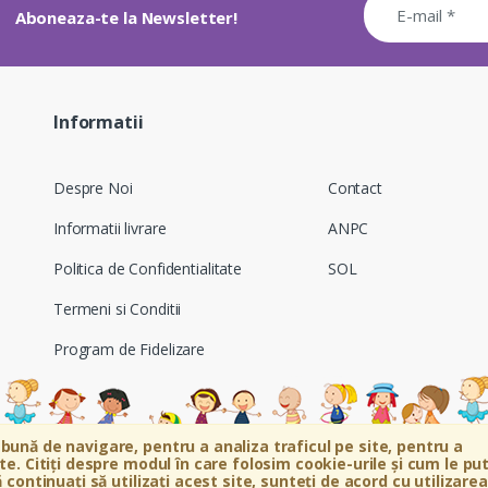
Aboneaza-te la Newsletter!
Informatii
Despre Noi
Contact
Informatii livrare
ANPC
Politica de Confidentialitate
SOL
Termeni si Conditii
Program de Fidelizare
bună de navigare, pentru a analiza traficul pe site, pentru a
e. Citiți despre modul în care folosim cookie-urile și cum le put
 continuați să utilizați acest site, sunteți de acord cu utilizarea