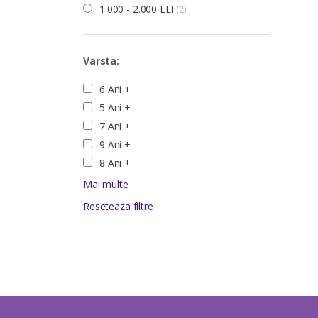
1.000 - 2.000 LEI
(2)
Varsta:
6 Ani +
5 Ani +
7 Ani +
9 Ani +
8 Ani +
Mai multe
Reseteaza filtre