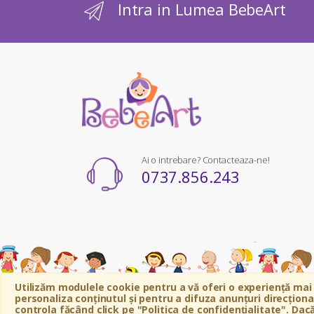
Intra in Lumea BebeArt
Ai o intrebare? Contacteaza-ne!
0737.856.243
Utilizăm modulele cookie pentru a vă oferi o experiență mai 
personaliza conținutul și pentru a difuza anunțuri direcționat
controla făcând click pe "Politica de confidențialitate". Dacă
©
Bebeart
- All Rights Reserved