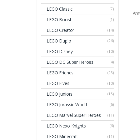
LEGO Classic
(7)
Ara
LEGO Boost
(1)
LEGO Creator
(14)
LEGO Duplo
(26)
LEGO Disney
(10)
LEGO DC Super Heroes
(4)
LEGO Friends
(23)
LEGO Elves
(10)
LEGO Juniors
(15)
LEGO Jurassic World
(6)
LEGO Marvel Super Heroes
(11)
LEGO Nexo Knights
(6)
LEGO Minecraft
(11)