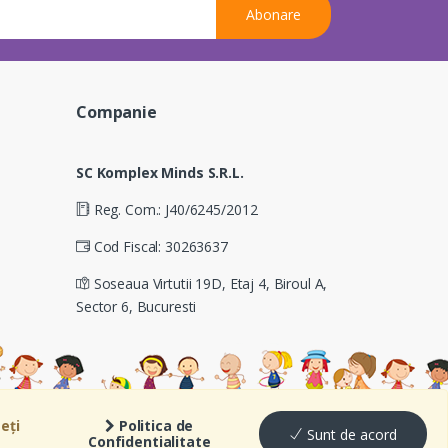
Abonare
Companie
SC Komplex Minds S.R.L.
Reg. Com.: J40/6245/2012
Cod Fiscal: 30263637
Soseaua Virtutii 19D, Etaj 4, Biroul A,
Sector 6, Bucuresti
eți
Politica de
Sunt de acord
Confidentialitate