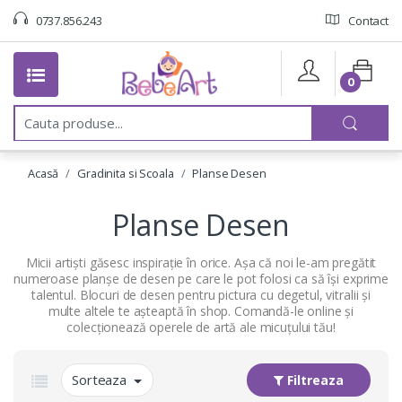
0737.856.243
Contact
0
C
a
u
t
Acasă
Gradinita si Scoala
Planse Desen
a
:
Planse Desen
Micii artiști găsesc inspirație în orice. Așa că noi le-am pregătit
numeroase planșe de desen pe care le pot folosi ca să își exprime
talentul. Blocuri de desen pentru pictura cu degetul, vitralii și
multe altele te așteaptă în shop. Comandă-le online și
colecționează operele de artă ale micuțului tău!
Sorteaza
Filtreaza