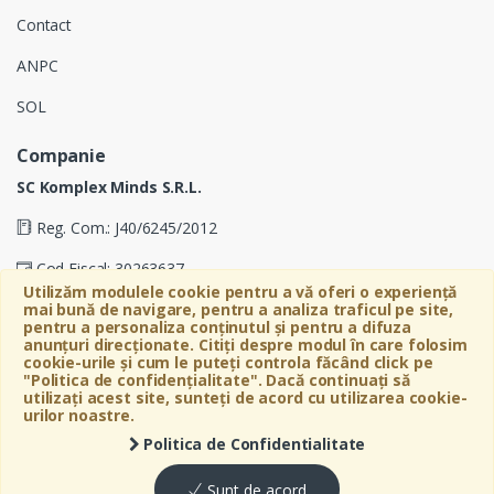
Contact
ANPC
SOL
Companie
SC Komplex Minds S.R.L.
Reg. Com.: J40/6245/2012
Cod Fiscal: 30263637
Utilizăm modulele cookie pentru a vă oferi o experiență
Soseaua Virtutii 19D, Etaj 4, Biroul A, Sector 6, Bucuresti
mai bună de navigare, pentru a analiza traficul pe site,
pentru a personaliza conținutul și pentru a difuza
anunțuri direcționate. Citiți despre modul în care folosim
cookie-urile și cum le puteți controla făcând click pe
"Politica de confidențialitate". Dacă continuați să
utilizați acest site, sunteți de acord cu utilizarea cookie-
urilor noastre.
Politica de Confidentialitate
©
Bebeart
- All Rights Reserved
Sunt de acord