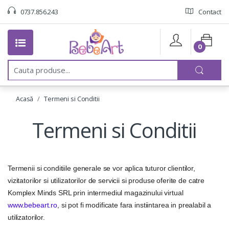
0737.856.243
Contact
0
C
a
u
t
Acasă
Termeni si Conditii
a
:
Termeni si Conditii
Termenii si conditiile generale se vor aplica tuturor clientilor,
vizitatorilor si utilizatorilor de servicii si produse oferite de catre
Komplex Minds SRL prin intermediul magazinului virtual
www.bebeart.ro
, si pot fi modificate fara instiintarea in prealabil a
utilizatorilor.