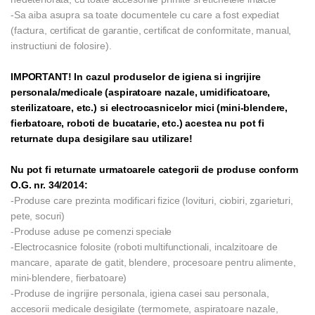
-Sa aiba asupra sa toate documentele cu care a fost expediat
(factura, certificat de garantie, certificat de conformitate, manual,
instructiuni de folosire).
IMPORTANT! In cazul produselor de igiena si ingrijire
personala/medicale (aspiratoare nazale, umidificatoare,
sterilizatoare, etc.) si electrocasnicelor mici (mini-blendere,
fierbatoare, roboti de bucatarie, etc.) acestea nu pot fi
returnate dupa desigilare sau utilizare!
Nu pot fi returnate urmatoarele categorii de produse conform
O.G. nr. 34/2014:
-Produse care prezinta modificari fizice (lovituri, ciobiri, zgarieturi,
pete, socuri)
-Produse aduse pe comenzi speciale
-Electrocasnice folosite (roboti multifunctionali, incalzitoare de
mancare, aparate de gatit, blendere, procesoare pentru alimente,
mini-blendere, fierbatoare)
-Produse de ingrijire personala, igiena casei sau personala,
accesorii medicale desigilate (termomete, aspiratoare nazale,