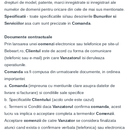
drepturi de model, patente, marci inregistrate si inregistrari ale
numelor de domenii pentru oricare din cele de mai sus mentionate.
Specificatii
- toate specificatiile si/sau descrierile
Bunurilor si
Serviciilor
asa cum sunt precizate in
Comanda
.
Documente contractuale
Prin lansarea unei
comenzi
electronice sau telefonice pe site-ul
Bebeart.ro,
Clientul
este de acord cu forma de comunicare
(telefonic sau e-mail) prin care
Vanzatorul
isi deruleaza
operatiunile.
Comanda
va fi compusa din urmatoarele documente, in ordinea
importantei:
a.
Comanda
(impreuna cu mentiunile clare asupra datelor de
livrare si facturare) si conditiile sale specifice
b. Specificatiile
Clientului
(acolo unde este cazul)
c. Termeni si Conditii daca
Vanzatorul
confirma
comanda
, acest
lucru va implica o acceptare completa a termenilor
Comenzii
.
Acceptare
comenzii
de catre
Vanzator
se considera finalizata
atunci cand exista o confirmare verbala (telefonica) sau electronica