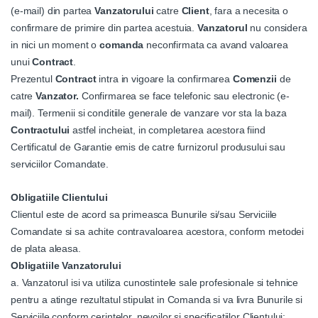
(e-mail) din partea
Vanzatorului
catre
Client
, fara a necesita o
confirmare de primire din partea acestuia.
Vanzatorul
nu considera
in nici un moment o
comanda
neconfirmata ca avand valoarea
unui
Contract
.
Prezentul
Contract
intra in vigoare la confirmarea
Comenzii
de
catre
Vanzator.
Confirmarea se face telefonic sau electronic (e-
mail). Termenii si conditiile generale de vanzare vor sta la baza
Contractului
astfel incheiat, in completarea acestora fiind
Certificatul de Garantie emis de catre furnizorul produsului sau
serviciilor Comandate.
Obligatiile Clientului
Clientul este de acord sa primeasca Bunurile si/sau Serviciile
Comandate si sa achite contravaloarea acestora, conform metodei
de plata aleasa.
Obligatiile Vanzatorului
a. Vanzatorul isi va utiliza cunostintele sale profesionale si tehnice
pentru a atinge rezultatul stipulat in Comanda si va livra Bunurile si
Serviciile conform cerintelor, nevoilor si specificatiilor Clientului;