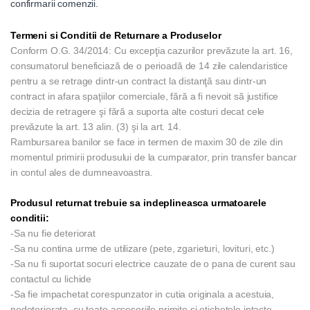
confirmarii comenzii.
Termeni si Conditii de Returnare a Produselor
Conform O.G. 34/2014: Cu excepţia cazurilor prevăzute la art. 16,
consumatorul beneficiază de o perioadă de 14 zile calendaristice
pentru a se retrage dintr-un contract la distanţă sau dintr-un
contract in afara spaţiilor comerciale, fără a fi nevoit să justifice
decizia de retragere şi fără a suporta alte costuri decat cele
prevăzute la art. 13 alin. (3) şi la art. 14.
Rambursarea banilor se face in termen de maxim 30 de zile din
momentul primirii produsului de la cumparator, prin transfer bancar
in contul ales de dumneavoastra.
Produsul returnat trebuie sa indeplineasca urmatoarele
conditii:
-Sa nu fie deteriorat
-Sa nu contina urme de utilizare (pete, zgarieturi, lovituri, etc.)
-Sa nu fi suportat socuri electrice cauzate de o pana de curent sau
contactul cu lichide
-Sa fie impachetat corespunzator in cutia originala a acestuia,
nedeteriorata, cu toate accesoriile primite si etichetele intacte