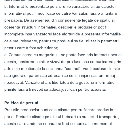
b. Informatiile prezentate pe site-urile vanzatorului, au caracter
informativ si pot fi modificate de catre Vanzator, fara o anuntare
prealabila. De asemenea, din considerente legate de spatiu si
coerenta structurii informatiei, descrierile produselor pot fi
incomplete insa vanzatorul face eforturi de a prezenta informatiile
cele mai relevante, pentru ca produsul sa fie utilizat in parametrii
pentru care a fost achizitionat;
c. Comunicarea cu magazinul - se poate face prin interactiunea cu
acesta, postarea opiniilor vizavi de produse sau comunicarea prin
adresele mentionate la sectiunea "contact". Vor fi excluse din site
sau ignorate, pareri sau adresari ce contin injurii sau un limbaj
neadecvat. Vanzatorul are libertatea de a gestiona informatiile
primite fara a fi nevoit sa aduca justificari pentru aceasta.
Politica de preturi
Preturile produselor sunt cele afişate pentru fiecare produs in
parte.
Preturile afisate pe site-ul bebeart.ro nu includ transportul,
acesta calculandu-se separat si fiind comunicat in momentul