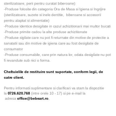
sterilizatoare, perii pentru curatat biberoane)
-Produse folosite din categoria Ora de Masa si Igiena si Ingrijire
(sterilizatoare, suzete si inele dentitie, biberoane si accesorii
pentru alaptat si alimentatie)
-Produse identice desigilate in cazul achizitionarii mai multor bucati
-Produse primite cadou la alte produse achizitionate
-Produse sigilate care nu pot fi returnate din motive de protectie a
sanatatii sau din motive de igiena care au fost desigilate de
consumator
-Produse consumabile, care prin natura lor, odata desigilate nu pot
fi revandute sub nici o forma.
Cheltuielile de restituire sunt suportate, conform legii, de
catre client.
Pentru informatii suplimentare si clarificari va stam la dispozitie
la
0726.620.768
(intre orele 10 - 17) si pe e-mail la
adresa
office
@bebeart.ro
.