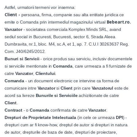
Astfel, urmatorii termeni vor insemna:
Client -
persoana, firma, companie sau alta entitate juridica ce
Bebeart.ro.
emite o Comanda prin intermediul magazinului virtual
Vanzator
- societatea comerciala Komplex Minds SRL, avand
sediul social in Bucuresti, Bucuresti, sector 6, Strada Aleea
Dumbravita, nr.1, bloc. M4, sc.A, et 1, ap. 7. C.U.I 30263637 Reg.
Com. J40/6245/2012.
Bunuri si Servicii
- orice produs sau serviciu, inclusiv documentele
si serviciile mentionate in
Comanda
, care urmeaza a fi furnizate de
catre
Vanzator
,
Clientului
.
Comanda
- un document electronic ce intervine ca forma de
comunicare intre
Vanzator
si
Client
prin care
Vanzatorul
este de
acord sa livreze
Bunurile si Serviciile
achizitionate de catre
Client
.
Contract
- o
Comanda
confirmata de catre
Vanzator
.
Drepturi de Proprietate Intelectuala
(in cele ce urmeaza
DPI
) -
drepturi cum ar fi know-how, dreptul de autor si drepturi in natura
de autor, drepturile de baza de date, drepturi de proiectare,