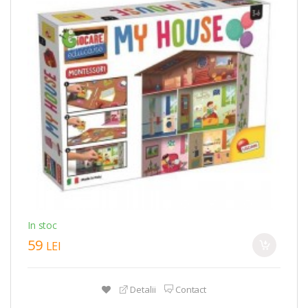
In stoc
59
LEI
Detalii
Contact