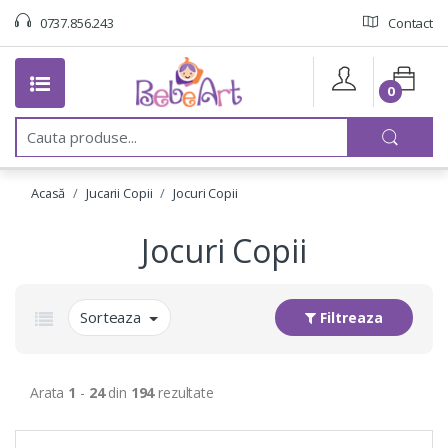
0737.856.243
Contact
0
C
a
u
t
Acasă
Jucarii Copii
Jocuri Copii
a
:
Jocuri Copii
Sorteaza
Filtreaza
Arata
1
-
24
din
194
rezultate