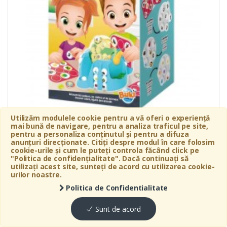
Utilizăm modulele cookie pentru a vă oferi o experiență
In stoc
mai bună de navigare, pentru a analiza traficul pe site,
pentru a personaliza conținutul și pentru a difuza
115
LEI
anunțuri direcționate. Citiți despre modul în care folosim
cookie-urile și cum le puteți controla făcând click pe
"Politica de confidențialitate". Dacă continuați să
utilizați acest site, sunteți de acord cu utilizarea cookie-
Detalii
Contact
urilor noastre.
Politica de Confidentialitate
Sunt de acord
GRIMM'S