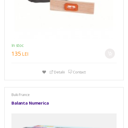
In stoc
135
LEI
Detalii
Contact
Buki France
Balanta Numerica