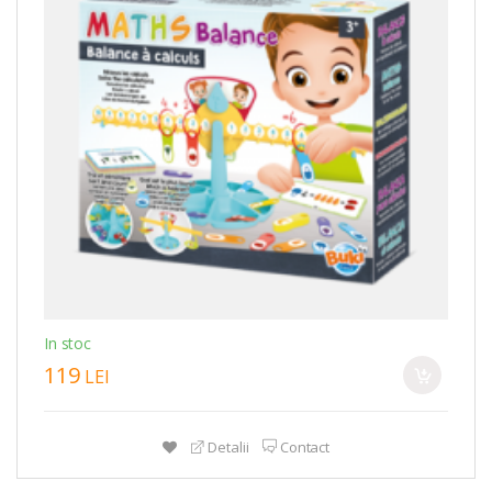
In stoc
119
LEI
Detalii
Contact