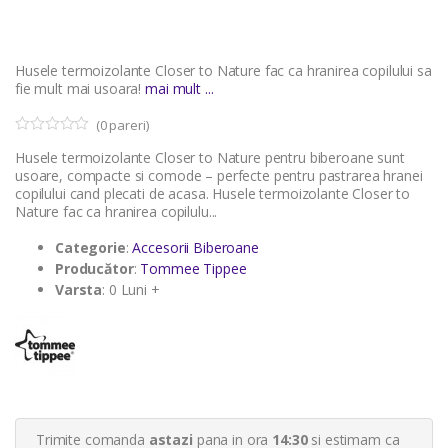
Husele termoizolante Closer to Nature fac ca hranirea copilului sa
fie mult mai usoara!
mai mult ...
(
0
pareri)
0
5
Husele termoizolante Closer to Nature pentru biberoane sunt
o
u
usoare, compacte si comode – perfecte pentru pastrarea hranei
t
copilului cand plecati de acasa. Husele termoizolante Closer to
o
Nature fac ca hranirea copilulu...
f
b
a
Categorie
:
Accesorii Biberoane
s
Producător
:
Tommee Tippee
e
d
Varsta
: 0 Luni +
o
n
c
u
s
t
o
m
e
r
Trimite comanda
astazi
pana in ora
14:30
si estimam ca
r