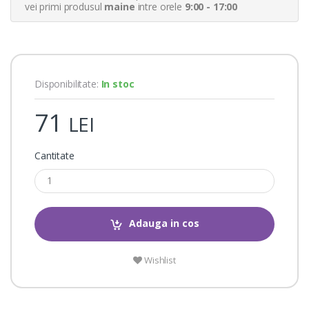
a
vei primi produsul
maine
intre orele
9:00 - 17:00
t
i
n
g
s
Disponibilitate:
In stoc
71
LEI
Cantitate
Adauga in cos
Wishlist