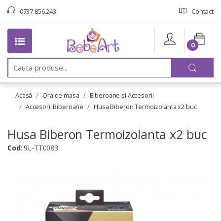
0737.856.243
Contact
0
C
a
u
t
Acasă
Ora de masa
Biberoane si Accesorii
a
:
Accesorii Biberoane
Husa Biberon Termoizolanta x2 buc
Husa Biberon Termoizolanta x2 buc
Cod
: 9L-TT0083