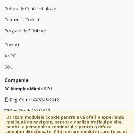
Politica de Confidentialitate
Termeni si Conditii
Program de Fidelizare
Contact
ANPC
SOL
Companie
SC Komplex Minds S.R.L.
Reg. Com.: J40/6245/2012
Cod Fiscal: 30263637
Utilizăm modulele cookie pentru a vă oferi o experiență
Soseaua Virtutii 19D, Etaj 4, Biroul A, Sector 6, Bucuresti
mai bună de navigare, pentru a analiza traficul pe site,
pentru a personaliza conținutul și pentru a difuza
anunțuri direcționate. Citiți despre modul în care folosim