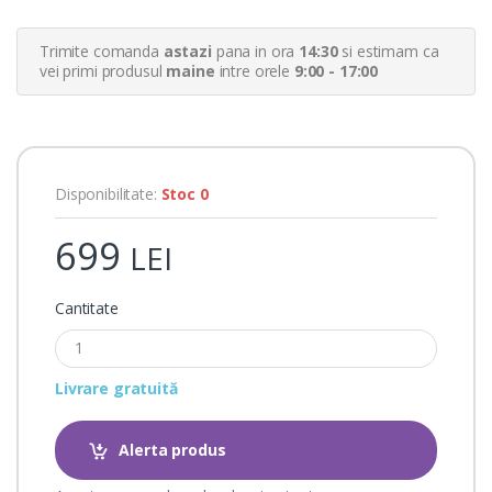
m
e
r
Trimite comanda
astazi
pana in ora
14:30
si estimam ca
r
a
vei primi produsul
maine
intre orele
9:00 - 17:00
t
i
n
g
s
Disponibilitate:
Stoc 0
699
LEI
Cantitate
Livrare gratuită
Alerta produs