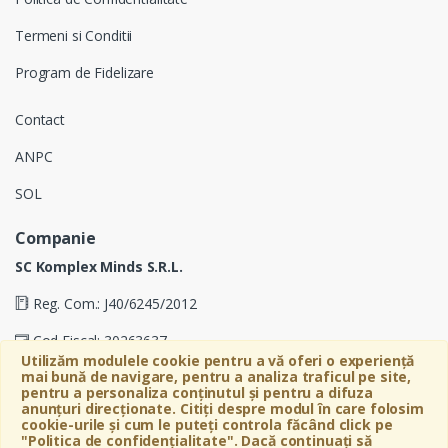
Termeni si Conditii
Program de Fidelizare
Contact
ANPC
SOL
Companie
SC Komplex Minds S.R.L.
Reg. Com.: J40/6245/2012
Cod Fiscal: 30263637
Utilizăm modulele cookie pentru a vă oferi o experiență
mai bună de navigare, pentru a analiza traficul pe site,
Soseaua Virtutii 19D, Etaj 4, Biroul A, Sector 6, Bucuresti
pentru a personaliza conținutul și pentru a difuza
anunțuri direcționate. Citiți despre modul în care folosim
cookie-urile și cum le puteți controla făcând click pe
"Politica de confidențialitate". Dacă continuați să