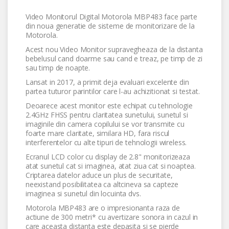
Video Monitorul Digital Motorola MBP483 face parte
din noua generatie de sisteme de monitorizare de la
Motorola.
Acest nou Video Monitor supravegheaza de la distanta
bebelusul cand doarme sau cand e treaz, pe timp de zi
sau timp de noapte.
Lansat in 2017, a primit deja evaluari excelente din
partea tuturor parintilor care l-au achizitionat si testat.
Deoarece acest monitor este echipat cu tehnologie
2.4GHz FHSS pentru claritatea sunetului, sunetul si
imaginile din camera copilului se vor transmite cu
foarte mare claritate, similara HD, fara riscul
interferentelor cu alte tipuri de tehnologii wireless.
Ecranul LCD color cu display de 2.8" monitorizeaza
atat sunetul cat si imaginea, atat ziua cat si noaptea.
Criptarea datelor aduce un plus de securitate,
neexistand posibilitatea ca altcineva sa capteze
imaginea si sunetul din locuinta dvs.
Motorola MBP483 are o impresionanta raza de
actiune de 300 metri* cu avertizare sonora in cazul in
care aceasta distanta este depasita si se pierde