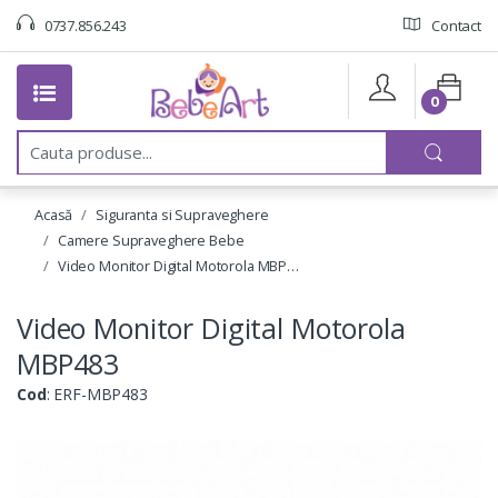
0737.856.243
Contact
0
C
a
u
t
Acasă
Siguranta si Supraveghere
a
:
Camere Supraveghere Bebe
Video Monitor Digital Motorola MBP…
Video Monitor Digital Motorola
MBP483
Cod
: ERF-MBP483