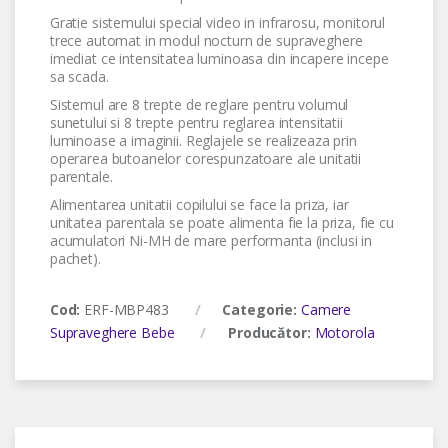
Gratie sistemului special video in infrarosu, monitorul
trece automat in modul nocturn de supraveghere
imediat ce intensitatea luminoasa din incapere incepe
sa scada.
Sistemul are 8 trepte de reglare pentru volumul
sunetului si 8 trepte pentru reglarea intensitatii
luminoase a imaginii. Reglajele se realizeaza prin
operarea butoanelor corespunzatoare ale unitatii
parentale.
Alimentarea unitatii copilului se face la priza, iar
unitatea parentala se poate alimenta fie la priza, fie cu
acumulatori Ni-MH de mare performanta (inclusi in
pachet).
Cod:
ERF-MBP483
Categorie:
Camere
Supraveghere Bebe
Producător:
Motorola