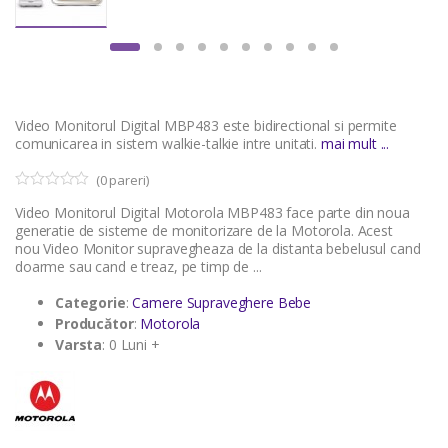
Video Monitorul Digital MBP483 este bidirectional si permite
comunicarea in sistem walkie-talkie intre unitati.
mai mult ...
(
0
pareri)
0
5
Video Monitorul Digital Motorola MBP483 face parte din noua
o
u
generatie de sisteme de monitorizare de la Motorola. Acest
t
nou Video Monitor supravegheaza de la distanta bebelusul cand
o
doarme sau cand e treaz, pe timp de ...
f
b
a
Categorie
:
Camere Supraveghere Bebe
s
Producător
:
Motorola
e
d
Varsta
: 0 Luni +
o
n
c
u
s
t
o