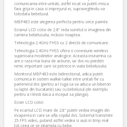
comunicarea intre unitati, astfel incat va puteti misca
fara grija in casa si imprejurul ei, supraveghindu-va
totodata bebelusul.
MBP483 este alegerea perfecta pentru orice parinte.
Ecranul LCD color de 2.8" reda sunetul si imaginea din
camera bebelusului, inclusiv noaptea.
Tehnologia 2.4GHz FHSS cu 2 directii de comunicare.
Tehnologia 2.4GHz FHSS ofera o conexiune wireless
superioara modelelor analogice. Aceasta inseamna ca
are o raza mai buna de actiune, iar dvs nu pierdeti
nimic important care se petrece in viata bebelusului.
Monitorul MBP483 este bidirectional, adica puteti
comunica in sistem walkie-talkie intre unitati fie cu
partenerul dvs (pentru a-l ruga sa va aduca un biberon
cu lapte din bucatarie) sau cu bebelusul (de exemplu
pentru a-l linisti daca a inceput sa planga).
Ecran LCD color.
Pe ecarnul LCD mare de 2.8" puteti vedea imagini din
incaperea in care se afla copilul dvs. Sistemul transmite
25 FPS video, putand astfel vedea si auzi in timp real
tot ceea ce se intampla cu bebe.