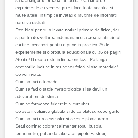
sa faci singur o tornada fantastica? Cu kit-ul de
experimente cu vremea puteti face toate acestea si
multe altele, in timp ce invatati o multime de informatii
noi si va distrati.
Este ideal pentru a invata notiuni primare de fizica, dar
si pentru dezvoltarea indemanarii si a creativitatii. Setul
contine: accesorii pentru a pune in practica 25 de
experiemente si o brosura educationala cu 36 de pagini.
Atentie! Brosura este in limba engleza. Pe langa
accesoriile incluse in set se vor folosi si alte materiale!
Ce vei invata:
Cum sa faci o tornada.
Cum sa faci o statie meteorologica si sa devii un
adevarat om de stiinta.
Cum se formeaza fulgerele si curcubeul.
Ce este incalizirea globala si de ce plutesc icebergurile.
Cum sa faci un ceas solar si ce este ploaia acida.
Setul contine: colorant alimentar rosu, busola,
termometru, pahar de laborator, pipete Pasteur,