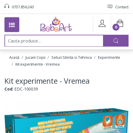
0737.856.243
Contact
0
C
a
u
t
Acasă
Jucarii Copii
Seturi Stiinta si Tehnica
Experimente
a
:
Kit experimente - Vremea
Kit experimente - Vremea
Cod
: EDC-100039