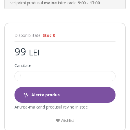
a
vei primi produsul
maine
intre orele
9:00 - 17:00
t
i
n
g
s
Disponibilitate:
Stoc 0
99
LEI
Cantitate
Alerta produs
Anunta-ma cand produsul revine in stoc
Wishlist