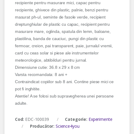
recipiente pentru masurare mici, capac pentru
recipiente, ghivece din plastic, palnie, benzi pentru
masurat ph-ul, seminte de fasole verde, recipient
dreptunghiular de plastic cu capac, recipient pentru
masurare mare, oglinda, spatula din lemn, baloane,
plastilina, banda de cauciuc, pungi din plastic cu
fermoar, creion, pai transparent, paie, jurnalul vremii,
card cu ceas solar si piese ale instrumentelor
meteorologice, abtibilduri pentru jurnal.
Dimensiune cutie: 36.8 x 29 x 8 cm
Varsta recomandata: 8 ani +
Contraindicat copiilor sub 8 ani. Contine piese mici ce
pot fi inghitite.
Atentie! A se folosi sub supravegherea unei persoane
adulte.
Cod:
EDC-100039
Categorie:
Experimente
Producător:
Science4you