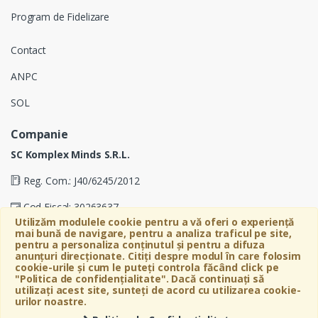
Program de Fidelizare
Contact
ANPC
SOL
Companie
SC Komplex Minds S.R.L.
Reg. Com.: J40/6245/2012
Cod Fiscal: 30263637
Utilizăm modulele cookie pentru a vă oferi o experiență
Soseaua Virtutii 19D, Etaj 4, Biroul A, Sector 6, Bucuresti
mai bună de navigare, pentru a analiza traficul pe site,
pentru a personaliza conținutul și pentru a difuza
anunțuri direcționate. Citiți despre modul în care folosim
cookie-urile și cum le puteți controla făcând click pe
"Politica de confidențialitate". Dacă continuați să
utilizați acest site, sunteți de acord cu utilizarea cookie-
urilor noastre.