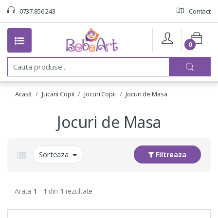
0737.856.243
Contact
0
C
a
u
t
Acasă
Jucarii Copii
Jocuri Copii
Jocuri de Masa
a
:
Jocuri de Masa
Sorteaza
Filtreaza
Arata
1
-
1
din
1
rezultate