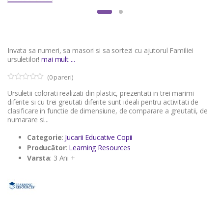
Invata sa numeri, sa masori si sa sortezi cu ajutorul Familiei
ursuletilor!
mai mult ...
(
0
pareri)
0
5
Ursuletii colorati realizati din plastic, prezentati in trei marimi
o
u
diferite si cu trei greutati diferite sunt ideali pentru activitati de
t
clasificare in functie de dimensiune, de comparare a greutatii, de
o
numarare si...
f
b
a
Categorie
:
Jucarii Educative Copii
s
Producător
:
Learning Resources
e
d
Varsta
: 3 Ani +
o
n
c
u
s
t
o
m
e