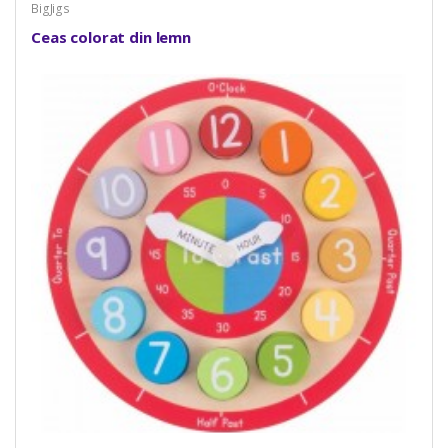
BigJigs
Ceas colorat din lemn