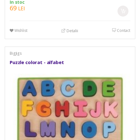
In stoc
69
LEI
Wishlist
Contact
Detalii
BigJigs
Puzzle colorat - alfabet