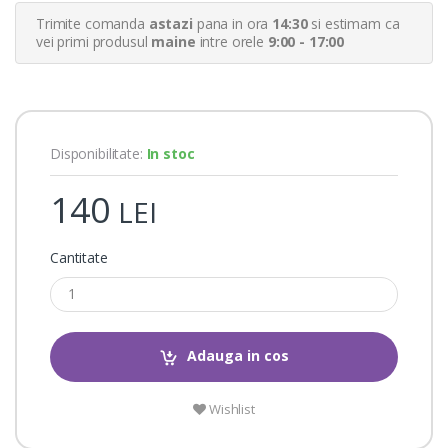
r
Trimite comanda
astazi
pana in ora
14:30
si estimam ca
r
a
vei primi produsul
maine
intre orele
9:00 - 17:00
t
i
n
g
s
Disponibilitate:
In stoc
140
LEI
Cantitate
Adauga in cos
Wishlist