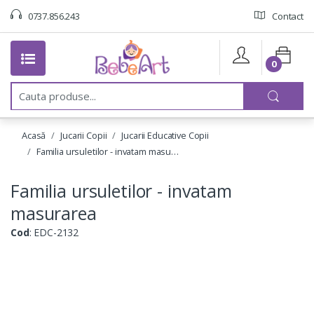
0737.856.243
Contact
0
C
a
u
t
Acasă
Jucarii Copii
Jucarii Educative Copii
a
:
Familia ursuletilor - invatam masu…
Familia ursuletilor - invatam
masurarea
Cod
: EDC-2132