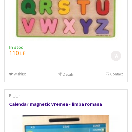
In stoc
110
LEI
Wishlist
Contact
Detalii
BigJigs
Calendar magnetic vremea - limba romana