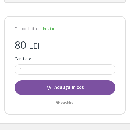
i
n
g
s
Disponibilitate:
In stoc
80
LEI
Cantitate
Adauga in cos
Wishlist