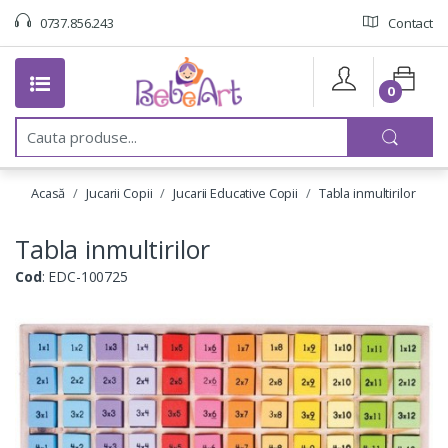
0737.856.243
Contact
0
C
a
u
t
Acasă
Jucarii Copii
Jucarii Educative Copii
Tabla inmultirilor
a
:
Tabla inmultirilor
Cod
: EDC-100725