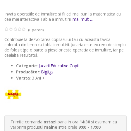
Invata operatiile de inmultire si fii cel mai bun la matematica cu
cea mai interactiva Tabla a inmultirii!
mai mult ...
(
0
pareri)
0
5
Contribuie la dezvoltarea copilasului tau cu aceasta tavita
o
u
colorata din lemn cu tabla inmultirii. Jucaria este extrem de simplu
t
de folosit (pe o parte a pieselor este operatia de inmultire, iar pe
o
cealalta rezultatul...
f
b
a
Categorie
:
Jucarii Educative Copii
s
Producător
:
BigJigs
e
d
Varsta
: 3 Ani +
o
n
c
u
s
t
o
m
e
r
Trimite comanda
astazi
pana in ora
14:30
si estimam ca
r
a
vei primi produsul
maine
intre orele
9:00 - 17:00
t