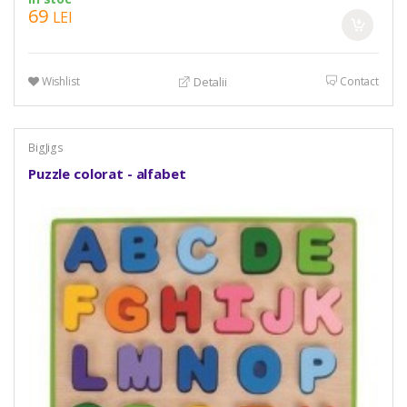
69
LEI
Wishlist
Contact
Detalii
BigJigs
Puzzle colorat - alfabet