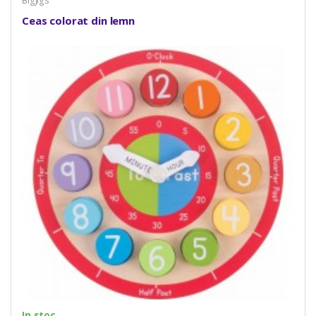
BigJigs
Ceas colorat din lemn
In stoc