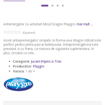
Antemergator cu activitati Micul Dragon Playgro.
mai mult ...
(
0
pareri)
0
5
Acest antepremergator simpatic in forma unui dragon stilizat este
o
u
perfect pentru primii pasi ai bebelusului. Antepremergatorul este
t
prevazut si cu frana, ca masura de siguranta suplimentara. In
o
plus, circuitul cu cele...
f
b
a
Categorie
:
Jucarii Impins si Tras
s
Producător
:
Playgro
e
d
Varsta
: 1 An +
o
n
c
u
s
t
o
m
e
r