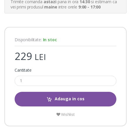
Trimite comanda
astazi
pana in ora
14:30
si estimam ca
r
a
vei primi produsul
maine
intre orele
9:00 - 17:00
t
i
n
g
s
Disponibilitate:
In stoc
229
LEI
Cantitate
Adauga in cos
Wishlist