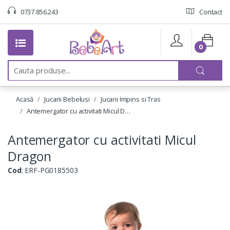
0737.856.243
Contact
0
C
a
u
t
Acasă
Jucarii Bebelusi
Jucarii Impins si Tras
a
:
Antemergator cu activitati Micul D…
Antemergator cu activitati Micul
Dragon
Cod
: ERF-PG0185503