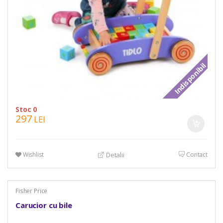
Indisponibil
Stoc 0
297
LEI
Wishlist
Contact
Detalii
Fisher Price
Carucior cu bile