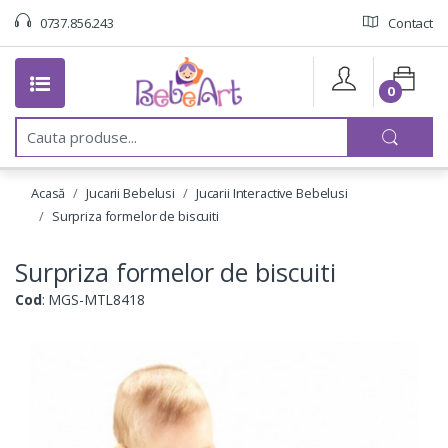
0737.856.243
Contact
0
C
a
u
t
Acasă
Jucarii Bebelusi
Jucarii Interactive Bebelusi
a
:
Surpriza formelor de biscuiti
Surpriza formelor de biscuiti
Cod
: MGS-MTL8418