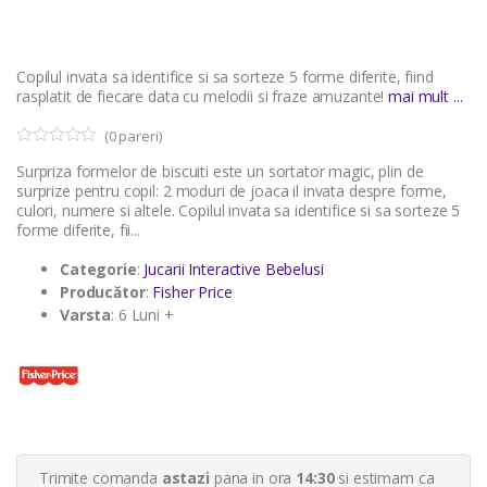
Copilul invata sa identifice si sa sorteze 5 forme diferite, fiind
rasplatit de fiecare data cu melodii si fraze amuzante!
mai mult ...
(
0
pareri)
0
5
Surpriza formelor de biscuiti este un sortator magic, plin de
o
u
surprize pentru copil: 2 moduri de joaca il invata despre forme,
t
culori, numere si altele. Copilul invata sa identifice si sa sorteze 5
o
forme diferite, fii...
f
b
a
Categorie
:
Jucarii Interactive Bebelusi
s
Producător
:
Fisher Price
e
d
Varsta
: 6 Luni +
o
n
c
u
s
t
o
m
e
r
Trimite comanda
astazi
pana in ora
14:30
si estimam ca
r