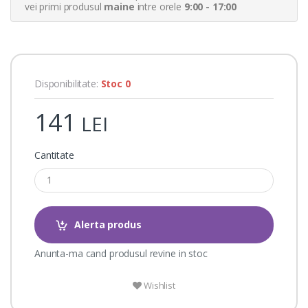
a
vei primi produsul
maine
intre orele
9:00 - 17:00
t
i
n
g
s
Disponibilitate:
Stoc 0
141
LEI
Cantitate
Alerta produs
Anunta-ma cand produsul revine in stoc
Wishlist