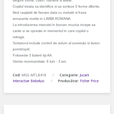
despre forme, culori, numere si altele.
Copilul invata sa identifice si sa sorteze 5 forme diferite,
fiind rasplatit de fiecare data cu melodii si fraze
amuzante rostite in LIMBA ROMANA.
La introducerea manutei in borcan muzica incepe sa
cante si se opreste in momentul in care copilul o
retrage.
Sortatorul include control de volum al sunetului si buton
pornit/oprit.
Foloseste 3 baterii tip AA.
Varsta recomandata: 6 luni - 3 ani.
Cod:
MGS-MTL8418
Categorie:
Jucarii
Interactive Bebelusi
Producător:
Fisher Price