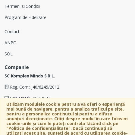
Termeni si Conditii
Program de Fidelizare
Contact
ANPC
SOL
Companie
SC Komplex Minds S.R.L.
Reg. Com.: J40/6245/2012
Cod Fiscal: 30263637
Utilizăm modulele cookie pentru a vă oferi o experiență
mai bună de navigare, pentru a analiza traficul pe site,
Soseaua Virtutii 19D, Etaj 4, Biroul A, Sector 6, Bucuresti
pentru a personaliza conținutul și pentru a difuza
anunțuri direcționate. Citiți despre modul în care folosim
cookie-urile și cum le puteți controla făcând click pe
"Politica de confidențialitate". Dacă continuați să
utilizați acest site, sunteți de acord cu utilizarea cookie-