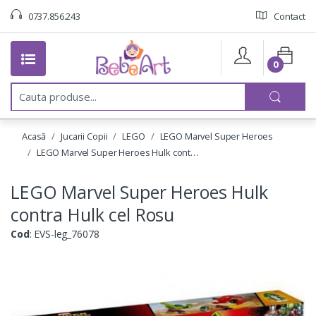
0737.856.243
Contact
0
C
a
u
t
Acasă
Jucarii Copii
LEGO
LEGO Marvel Super Heroes
a
:
LEGO Marvel Super Heroes Hulk cont…
LEGO Marvel Super Heroes Hulk
contra Hulk cel Rosu
Cod
: EVS-leg_76078