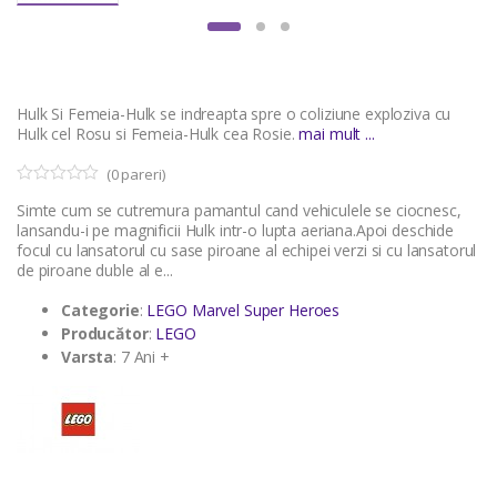
Hulk Si Femeia-Hulk se indreapta spre o coliziune exploziva cu
Hulk cel Rosu si Femeia-Hulk cea Rosie.
mai mult ...
(
0
pareri)
0
5
Simte cum se cutremura pamantul cand vehiculele se ciocnesc,
o
u
lansandu-i pe magnificii Hulk intr-o lupta aeriana.Apoi deschide
t
focul cu lansatorul cu sase piroane al echipei verzi si cu lansatorul
o
de piroane duble al e...
f
b
a
Categorie
:
LEGO Marvel Super Heroes
s
Producător
:
LEGO
e
d
Varsta
: 7 Ani +
o
n
c
u
s
t
o
m
e