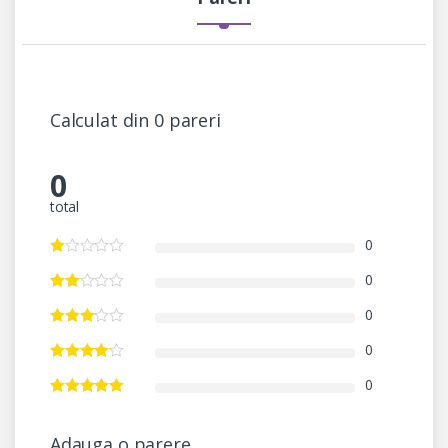
Calculat din 0 pareri
0
total
0
0
0
0
0
Adauga o parere