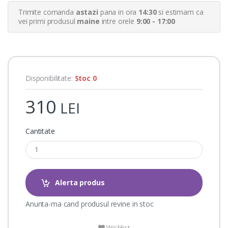
r
Trimite comanda
astazi
pana in ora
14:30
si estimam ca
r
a
vei primi produsul
maine
intre orele
9:00 - 17:00
t
i
n
g
s
Disponibilitate:
Stoc 0
310
LEI
Cantitate
Alerta produs
Anunta-ma cand produsul revine in stoc
Wishlist