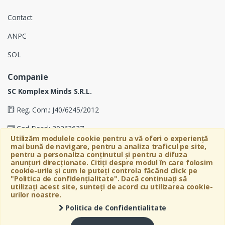
Contact
ANPC
SOL
Companie
SC Komplex Minds S.R.L.
Reg. Com.: J40/6245/2012
Cod Fiscal: 30263637
Utilizăm modulele cookie pentru a vă oferi o experiență
mai bună de navigare, pentru a analiza traficul pe site,
Soseaua Virtutii 19D, Etaj 4, Biroul A, Sector 6, Bucuresti
pentru a personaliza conținutul și pentru a difuza
anunțuri direcționate. Citiți despre modul în care folosim
cookie-urile și cum le puteți controla făcând click pe
"Politica de confidențialitate". Dacă continuați să
utilizați acest site, sunteți de acord cu utilizarea cookie-
urilor noastre.
Politica de Confidentialitate
©
Bebeart
- All Rights Reserved