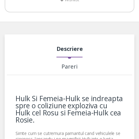
Descriere
Pareri
Hulk Si Femeia-Hulk se indreapta
spre o coliziune exploziva cu
Hulk cel Rosu si Femeia-Hulk cea
Rosie.
Simte cum se cutremura pamantul cand vehiculele se
ciocnesc, lansandu-i pe magnificii Hulk intr-o lupta