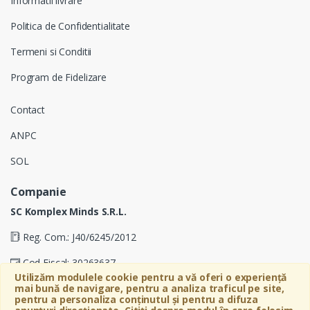
Informatii livrare
Politica de Confidentialitate
Termeni si Conditii
Program de Fidelizare
Contact
ANPC
SOL
Companie
SC Komplex Minds S.R.L.
Reg. Com.: J40/6245/2012
Cod Fiscal: 30263637
Utilizăm modulele cookie pentru a vă oferi o experiență
mai bună de navigare, pentru a analiza traficul pe site,
Soseaua Virtutii 19D, Etaj 4, Biroul A, Sector 6, Bucuresti
pentru a personaliza conținutul și pentru a difuza