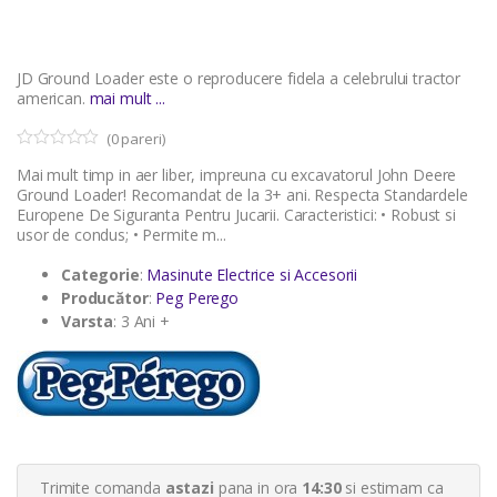
JD Ground Loader este o reproducere fidela a celebrului tractor
american.
mai mult ...
(
0
pareri)
0
5
Mai mult timp in aer liber, impreuna cu excavatorul John Deere
o
u
Ground Loader! Recomandat de la 3+ ani. Respecta Standardele
t
Europene De Siguranta Pentru Jucarii. Caracteristici: • Robust si
o
usor de condus; • Permite m...
f
b
a
Categorie
:
Masinute Electrice si Accesorii
s
Producător
:
Peg Perego
e
d
Varsta
: 3 Ani +
o
n
c
u
s
t
o
m
e
r
Trimite comanda
astazi
pana in ora
14:30
si estimam ca
r