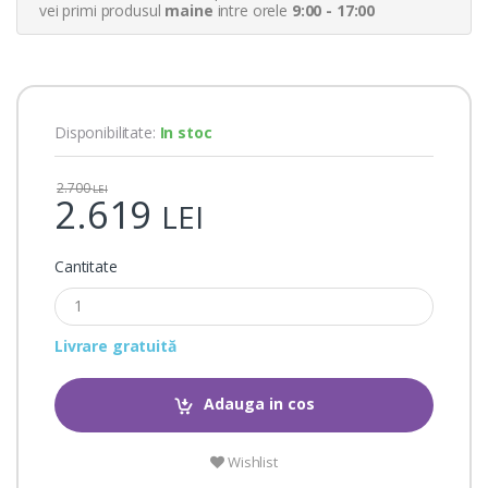
a
vei primi produsul
maine
intre orele
9:00 - 17:00
t
i
n
g
s
Disponibilitate:
In stoc
2.700
LEI
2.619
LEI
Cantitate
Livrare gratuită
Adauga in cos
Wishlist