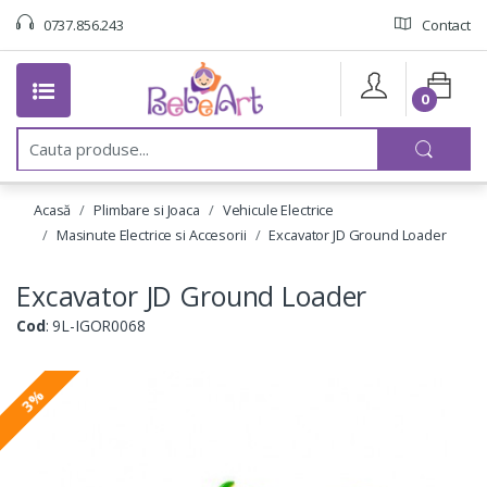
0737.856.243
Contact
0
C
a
u
t
Acasă
Plimbare si Joaca
Vehicule Electrice
a
:
Masinute Electrice si Accesorii
Excavator JD Ground Loader
Excavator JD Ground Loader
Cod
: 9L-IGOR0068
3%