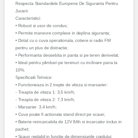
Respecta Standardele Europene De Siguranta Pentru
Jucarii.
Caracteristici:
• Robust si usor de condus;
• Permite manevre complexe in deplina siguranta;
• Dotat cu o cuva operationala, cotiere si radio FM
pentru un plus de distractie;
• Performanta deosebita in panta si pe teren denivelat;
• Ideal pentru plimbari pe terenuri cu inclinare pana la
10%.
Specificatii Tehnice:
• Functioneaza in 2 trepte de viteza si marsarier:
- Treapta de viteza 1: 3,5 km/h;
- Treapta de viteza 2: 7,3 km/h;
- Marsarier: 3,4 km/h;
• Cuva poate fi actionata stand direct pe scaun;
• Baterie reincarcabila de 12V 8Ah si incarcator inclus in
pachet;
• Scaun reglabil in functie de dimensiunile copilului;