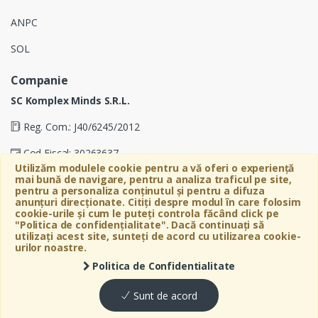
ANPC
SOL
Companie
SC Komplex Minds S.R.L.
Reg. Com.: J40/6245/2012
Cod Fiscal: 30263637
Utilizăm modulele cookie pentru a vă oferi o experiență
Soseaua Virtutii 19D, Etaj 4, Biroul A, Sector 6, Bucuresti
mai bună de navigare, pentru a analiza traficul pe site,
pentru a personaliza conținutul și pentru a difuza
anunțuri direcționate. Citiți despre modul în care folosim
cookie-urile și cum le puteți controla făcând click pe
"Politica de confidențialitate". Dacă continuați să
utilizați acest site, sunteți de acord cu utilizarea cookie-
urilor noastre.
Politica de Confidentialitate
©
Bebeart
- All Rights Reserved
Sunt de acord