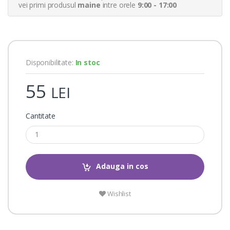
a
vei primi produsul
maine
intre orele
9:00 - 17:00
t
i
n
g
s
Disponibilitate:
In stoc
55
LEI
Cantitate
Adauga in cos
Wishlist