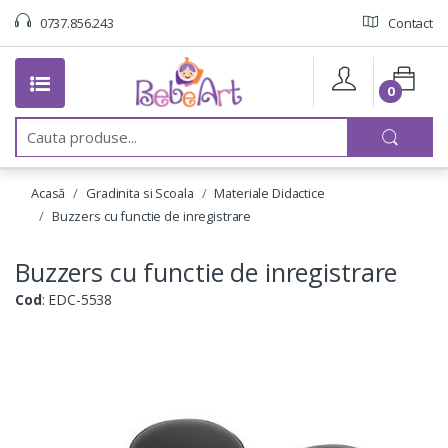
0737.856.243
Contact
0
C
a
u
t
Acasă
Gradinita si Scoala
Materiale Didactice
a
:
Buzzers cu functie de inregistrare
Buzzers cu functie de inregistrare
Cod
: EDC-5538