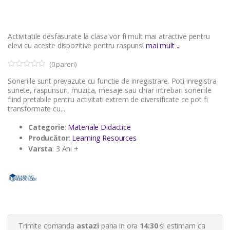
Activitatile desfasurate la clasa vor fi mult mai atractive pentru
elevi cu aceste dispozitive pentru raspuns!
mai mult ...
(
0
pareri)
0
5
Soneriile sunt prevazute cu functie de inregistrare. Poti inregistra
o
u
sunete, raspunsuri, muzica, mesaje sau chiar intrebari soneriile
t
fiind pretabile pentru activitati extrem de diversificate ce pot fi
o
transformate cu...
f
b
a
Categorie
:
Materiale Didactice
s
Producător
:
Learning Resources
e
d
Varsta
: 3 Ani +
o
n
c
u
s
t
o
m
e
r
Trimite comanda
astazi
pana in ora
14:30
si estimam ca
r