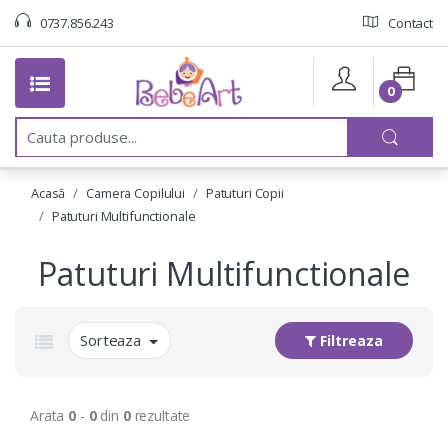
0737.856.243
Contact
0
C
a
u
t
Acasă
Camera Copilului
Patuturi Copii
a
:
Patuturi Multifunctionale
Patuturi Multifunctionale
Sorteaza
Filtreaza
Arata
0
-
0
din
0
rezultate