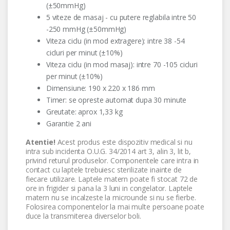
(±50mmHg)
5 viteze de masaj - cu putere reglabila intre 50
-250 mmHg (±50mmHg)
Viteza ciclu (in mod extragere): intre 38 -54
cicluri per minut (±10%)
Viteza ciclu (in mod masaj): intre 70 -105 cicluri
per minut (±10%)
Dimensiune: 190 x 220 x 186 mm
Timer: se opreste automat dupa 30 minute
Greutate: aprox 1,33 kg
Garantie 2 ani
Atentie!
Acest produs este dispozitiv medical si nu
intra sub incidenta O.U.G. 34/2014 art 3, alin 3, lit b,
privind returul produselor. Componentele care intra in
contact cu laptele trebuiesc sterilizate inainte de
fiecare utilizare. Laptele matern poate fi stocat 72 de
ore in frigider si pana la 3 luni in congelator. Laptele
matern nu se incalzeste la microunde si nu se fierbe.
Folosirea componentelor la mai multe persoane poate
duce la transmiterea diverselor boli.