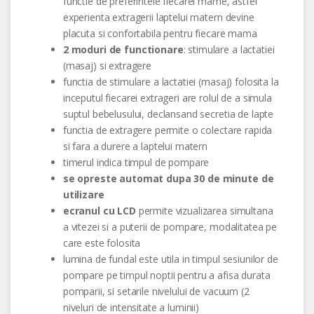
functie de preferintele fiecarei mame, astfel
experienta extragerii laptelui matern devine
placuta si confortabila pentru fiecare mama
2 moduri de functionare
: stimulare a lactatiei
(masaj) si extragere
functia de stimulare a lactatiei (masaj) folosita la
inceputul fiecarei extrageri are rolul de a simula
suptul bebelusului, declansand secretia de lapte
functia de extragere permite o colectare rapida
si fara a durere a laptelui matern
timerul indica timpul de pompare
se opreste automat dupa 30 de minute de
utilizare
ecranul cu LCD
permite vizualizarea simultana
a vitezei si a puterii de pompare, modalitatea pe
care este folosita
lumina de fundal este utila in timpul sesiunilor de
pompare pe timpul noptii pentru a afisa durata
pomparii, si setarile nivelului de vacuum (2
niveluri de intensitate a luminii)