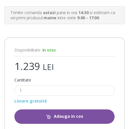
o
m
e
Trimite comanda
astazi
pana in ora
14:30
si estimam ca
r
vei primi produsul
maine
intre orele
9:00 - 17:00
r
a
t
i
n
g
s
Disponibilitate:
In stoc
1.239
LEI
Cantitate
Livrare gratuită
Adauga in cos