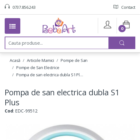
0737.856.243
Contact
0
C
a
u
t
Acasă
Articole Mamici
Pompe de San
a
:
Pompe de San Electrice
Pompa de san electrica dubla S1 Pl…
Pompa de san electrica dubla S1
Plus
Cod
: EDC-99512