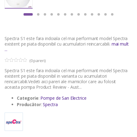
Spectra S1 este fara indoiala cel mai performant model Spectra
existent pe piata disponibil cu acumulatori reincarcabili.
mai mult
...
(
0
pareri)
0
5
Spectra S1 este fara indoiala cel mai performant model Spectra
o
u
existent pe piata disponibil in varianta cu acumulatori
t
reincarcabili.Vedeti aici pareri ale mamicilor care au folosit
o
aceasta pompa Product Review - Aust...
f
b
a
Categorie
:
Pompe de San Electrice
s
Producător
:
Spectra
e
d
o
n
c
u
s
t