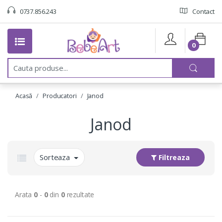
0737.856.243
Contact
0
C
a
u
t
Acasă
Producatori
Janod
a
:
Janod
Sorteaza
Filtreaza
Arata
0
-
0
din
0
rezultate