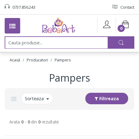
0737.856.243
Contact
0
C
a
u
t
Acasă
Producatori
Pampers
a
:
Pampers
Sorteaza
Filtreaza
Arata
0
-
0
din
0
rezultate