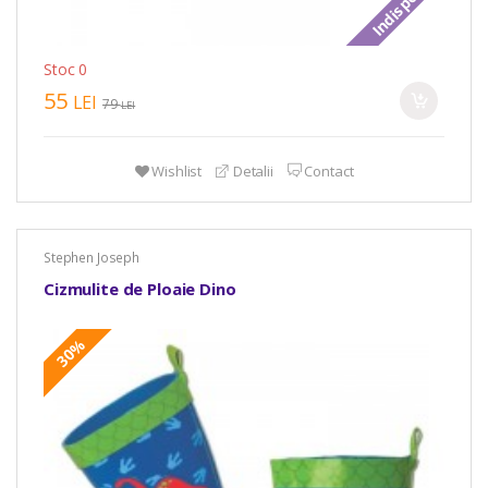
Indisponibil
Stoc 0
55
LEI
79
LEI
Wishlist
Detalii
Contact
Stephen Joseph
Cizmulite de Ploaie Dino
30%