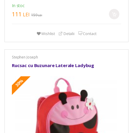
In stoc
111
LEI
159
LEI
Wishlist
Detalii
Contact
Stephen Joseph
Rucsac cu Buzunare Laterale Ladybug
30%