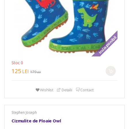
Indisponibil
Stoc 0
125
LEI
179
LEI
Wishlist
Detalii
Contact
Stephen Joseph
Cizmulite de Ploaie Owl