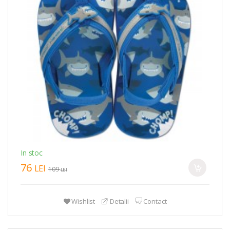
In stoc
76
LEI
109
LEI
Wishlist
Detalii
Contact