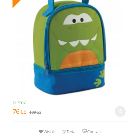
In stoc
76
LEI
109
LEI
Wishlist
Detalii
Contact