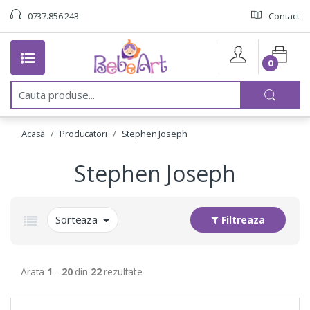
0737.856.243
Contact
0
C
a
u
t
Acasă
Producatori
Stephen Joseph
a
:
Stephen Joseph
Sorteaza
Filtreaza
Arata
1
-
20
din
22
rezultate