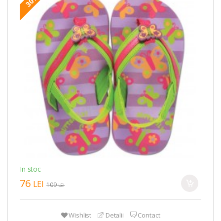
30%
In stoc
76
LEI
109
LEI
Wishlist
Detalii
Contact