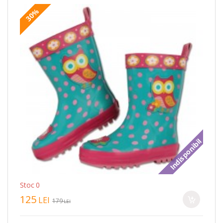
30%
Indisponibil
Stoc 0
125
LEI
179
LEI