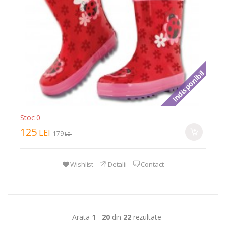
Indisponibil
Stoc 0
125
LEI
179
LEI
Wishlist
Detalii
Contact
Arata
1
-
20
din
22
rezultate