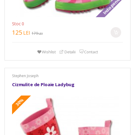
Indisponibil
Stoc 0
125
LEI
179
LEI
Wishlist
Detalii
Contact
Stephen Joseph
Cizmulite de Ploaie Ladybug
30%