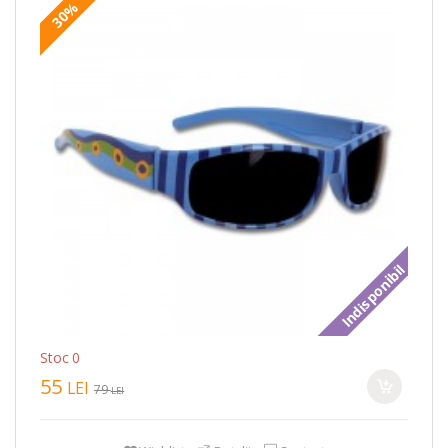
30%
Indisponibil
Stoc 0
55
LEI
79
LEI