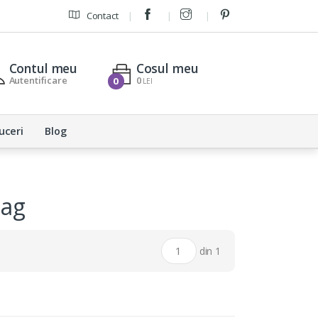
Contact
Contul meu
Cosul meu
Autentificare
0
0
LEI
uceri
Blog
Bag
din 1