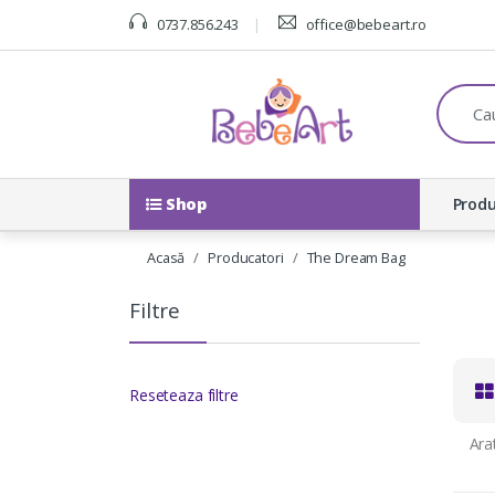
0737.856.243
office@bebeart.ro
C
a
u
t
a
:
Shop
Produ
Acasă
Producatori
The Dream Bag
Filtre
Reseteaza filtre
Ara