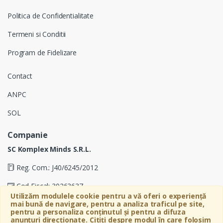
Politica de Confidentialitate
Termeni si Conditii
Program de Fidelizare
Contact
ANPC
SOL
Companie
SC Komplex Minds S.R.L.
Reg. Com.: J40/6245/2012
Cod Fiscal: 30263637
Utilizăm modulele cookie pentru a vă oferi o experiență
mai bună de navigare, pentru a analiza traficul pe site,
Soseaua Virtutii 19D, Etaj 4, Biroul A, Sector 6, Bucuresti
pentru a personaliza conținutul și pentru a difuza
anunțuri direcționate. Citiți despre modul în care folosim