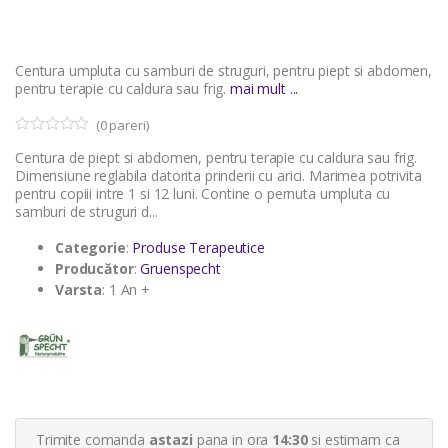
Centura umpluta cu samburi de struguri, pentru piept si abdomen,
pentru terapie cu caldura sau frig.
mai mult ...
(
0
pareri)
0
5
Centura de piept si abdomen, pentru terapie cu caldura sau frig.
o
u
Dimensiune reglabila datorita prinderii cu arici. Marimea potrivita
t
pentru copiii intre 1 si 12 luni. Contine o pernuta umpluta cu
o
samburi de struguri d...
f
b
a
Categorie
:
Produse Terapeutice
s
Producător
:
Gruenspecht
e
d
Varsta
: 1 An +
o
n
c
u
s
t
o
m
e
r
Trimite comanda
astazi
pana in ora
14:30
si estimam ca
r