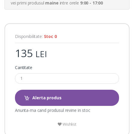
a
vei primi produsul
maine
intre orele
9:00 - 17:00
t
i
n
g
s
Disponibilitate:
Stoc 0
135
LEI
Cantitate
Alerta produs
Anunta-ma cand produsul revine in stoc
Wishlist