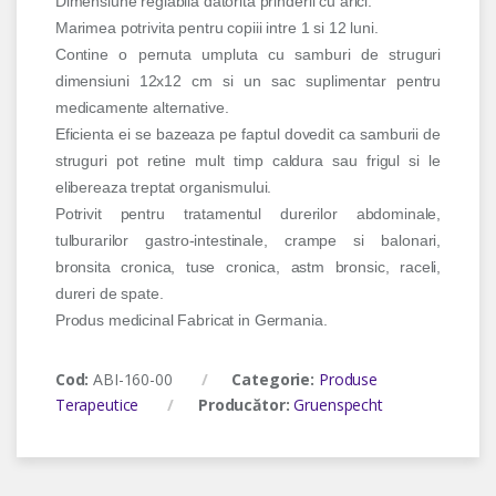
Dimensiune reglabila datorita prinderii cu arici.
Marimea potrivita pentru copiii intre 1 si 12 luni.
Contine o pernuta umpluta cu samburi de struguri
dimensiuni 12x12 cm si un sac suplimentar pentru
medicamente alternative.
Eficienta ei se bazeaza pe faptul dovedit ca samburii de
struguri pot retine mult timp caldura sau frigul si le
elibereaza treptat organismului.
Potrivit pentru tratamentul durerilor abdominale,
tulburarilor gastro-intestinale, crampe si balonari,
bronsita cronica, tuse cronica, astm bronsic, raceli,
dureri de spate.
Produs medicinal Fabricat in Germania.
Cod:
ABI-160-00
Categorie:
Produse
Terapeutice
Producător:
Gruenspecht