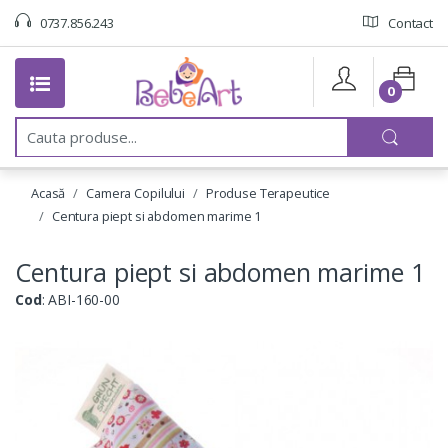
0737.856.243
Contact
0
C
a
u
t
Acasă
Camera Copilului
Produse Terapeutice
a
:
Centura piept si abdomen marime 1
Centura piept si abdomen marime 1
Cod
: ABI-160-00