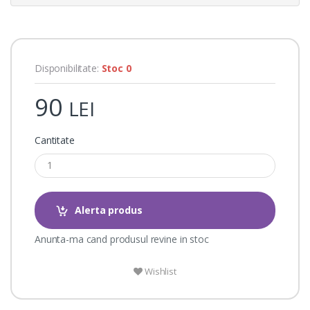
i
n
g
s
Disponibilitate:
Stoc 0
90
LEI
Cantitate
Alerta produs
Anunta-ma cand produsul revine in stoc
Wishlist