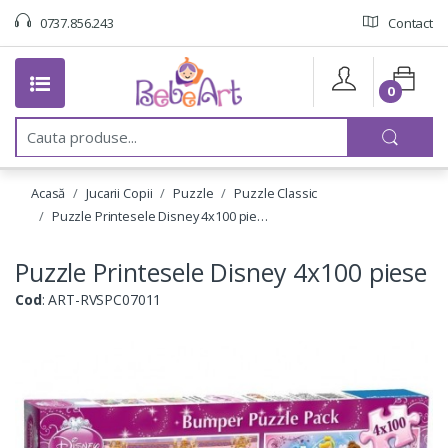
0737.856.243
Contact
0
C
a
u
t
Acasă
Jucarii Copii
Puzzle
Puzzle Classic
a
:
Puzzle Printesele Disney 4x100 pie…
Puzzle Printesele Disney 4x100 piese
Cod
: ART-RVSPC07011