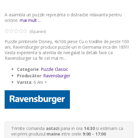
A asambla un puzzle reprezinta o distractie relaxanta pentru
oricine.
mai mult ...
(
0
pareri)
0
5
Puzzle printesele Disney, 4x100 piese Cu o traditie de peste 100
o
u
ani, Ravensburger produce puzzle-uri in Germania inca din 1891!
t
Vasta experienta si atentia de neegalat la detalii face ca
o
Ravensburger sa fie cel mai m...
f
b
a
Categorie
:
Puzzle Classic
s
Producător
:
Ravensburger
e
d
Varsta
: 6 Ani +
o
n
c
u
s
t
o
m
e
r
Trimite comanda
astazi
pana in ora
14:30
si estimam ca
r
a
vei primi produsul
maine
intre orele
9:00 - 17:00
t