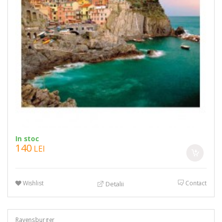
In stoc
140
LEI
Wishlist
Contact
Detalii
Ravensburger