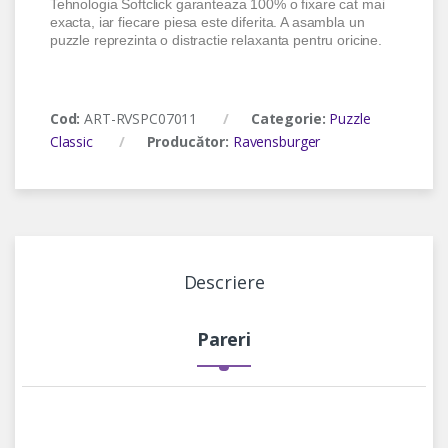
Tehnologia Softclick garanteaza 100% o fixare cat mai
exacta, iar fiecare piesa este diferita. A asambla un
puzzle reprezinta o distractie relaxanta pentru oricine.
Cod:
ART-RVSPC07011
Categorie:
Puzzle
Classic
Producător:
Ravensburger
Descriere
Pareri