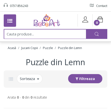
0737.856.243
Contact
0
C
a
u
t
Acasă
Jucarii Copii
Puzzle
Puzzle din Lemn
a
:
Puzzle din Lemn
Sorteaza
Filtreaza
Arata
0
-
0
din
0
rezultate