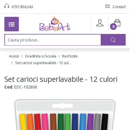
0737.856.243
Contact
0
C
a
u
t
Acasă
Gradinita si Scoala
Rechizite
a
:
Set carioci superlavabile - 12 cul…
Set carioci superlavabile - 12 culori
Cod
: EDC-102806