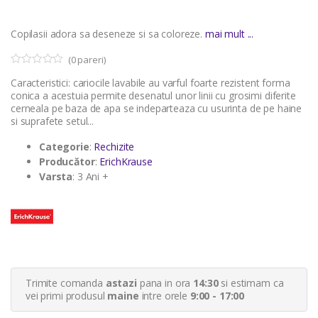
Copilasii adora sa deseneze si sa coloreze.
mai mult ...
(
0
pareri)
0
5
Caracteristici: cariocile lavabile au varful foarte rezistent forma
o
u
conica a acestuia permite desenatul unor linii cu grosimi diferite
t
cerneala pe baza de apa se indeparteaza cu usurinta de pe haine
o
si suprafete setul...
f
b
a
Categorie
:
Rechizite
s
Producător
:
ErichKrause
e
d
Varsta
: 3 Ani +
o
n
c
u
s
t
o
m
e
r
Trimite comanda
astazi
pana in ora
14:30
si estimam ca
r
a
vei primi produsul
maine
intre orele
9:00 - 17:00
t
i