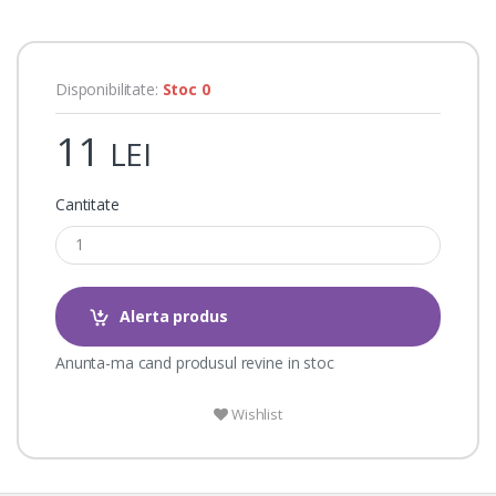
n
g
s
Disponibilitate:
Stoc 0
11
LEI
Cantitate
Alerta produs
Anunta-ma cand produsul revine in stoc
Wishlist