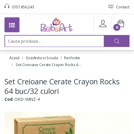
0737.856.243
Contact
0
C
a
u
t
Acasă
Gradinita si Scoala
Rechizite
a
:
Set Creioane Cerate Crayon Rocks 6…
Set Creioane Cerate Crayon Rocks
64 buc/32 culori
Cod
: OKD-IMNZ-4