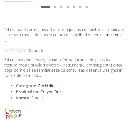
64 creioane cerate, avand o forma jucausa de pietricica, fabricate
din ceara moale de soia si colorate cu pulberi minerale.
mai mult
...
(
0
pareri)
0
5
64 de creioane cerate, avand o forma jucausa de pietricica,
o
u
textura moale si culori diverse - instrumentul potrivit pentru orice
t
copil dornic sa se familiarizeze cu scrisul sau desenul! Designul in
o
forma de pietricica...
f
b
a
Categorie
:
Rechizite
s
Producător
:
Crayon Rocks
e
d
Varsta
: 3 Ani +
o
n
c
u
s
t
o
m