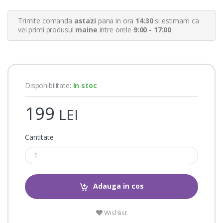
e
r
Trimite comanda
astazi
pana in ora
14:30
si estimam ca
r
a
vei primi produsul
maine
intre orele
9:00 - 17:00
t
i
n
g
s
Disponibilitate:
In stoc
199
LEI
Cantitate
Adauga in cos
Wishlist