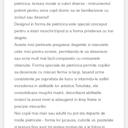
pietricica, textura moale si culori diverse - instrumentul
potrivit pentru orice copil dornic sa se familiarizeze cu
scrisul sau desenul!
Designul in forma de pietricica este special conceput
pentru a intari muschii tripod si a forma prinderea cu trei
degete.
Aceste mici pietricele pregatesc degetele si manutele
celor mici pentru scriere, permitandu-le sa deseneze
sau scrie mult mai facil comparativ cu creioanele
obisnuite. Forma speciala de pietricica permite copiilor
sa deseneze cu miscari ferme si largi, lasand urme
consistente pe suprafata de lucru si intarindu-le astfel
increderea in abilitatile lor artistice.Totodata, ele
consolideaza muşchii mainii, dezvoltand abilitatile
motorii la acest nivel si adaugand in timp finete si
precizie miscarilor.
Nici copiii mai mari sau adultii nu pot sta departe de
micile pietricele - forma lor jucausa, culorile vii, pastelate
si textura fina sunt tot atatea motive de a le folosi in