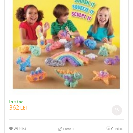
In stoc
362
LEI
Wishlist
Contact
Detalii