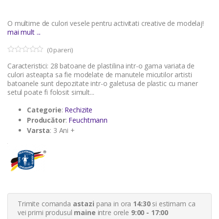
O multime de culori vesele pentru activitati creative de modelaj!
mai mult ...
(
0
pareri)
0
5
Caracteristici: 28 batoane de plastilina intr-o gama variata de
o
u
culori asteapta sa fie modelate de manutele micutilor artisti
t
batoanele sunt depozitate intr-o galetusa de plastic cu maner
o
setul poate fi folosit simult...
f
b
a
Categorie
:
Rechizite
s
Producător
:
Feuchtmann
e
d
Varsta
: 3 Ani +
o
n
c
u
s
t
o
m
e
r
Trimite comanda
astazi
pana in ora
14:30
si estimam ca
r
a
vei primi produsul
maine
intre orele
9:00 - 17:00
t