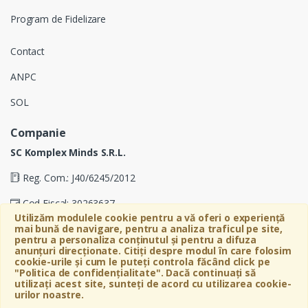
Program de Fidelizare
Contact
ANPC
SOL
Companie
SC Komplex Minds S.R.L.
Reg. Com.: J40/6245/2012
Cod Fiscal: 30263637
Utilizăm modulele cookie pentru a vă oferi o experiență
Soseaua Virtutii 19D, Etaj 4, Biroul A, Sector 6, Bucuresti
mai bună de navigare, pentru a analiza traficul pe site,
pentru a personaliza conținutul și pentru a difuza
anunțuri direcționate. Citiți despre modul în care folosim
cookie-urile și cum le puteți controla făcând click pe
"Politica de confidențialitate". Dacă continuați să
utilizați acest site, sunteți de acord cu utilizarea cookie-
urilor noastre.