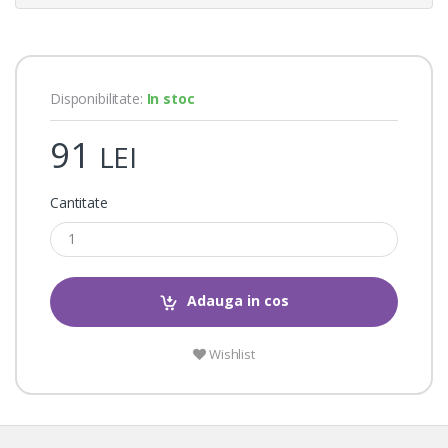
i
n
g
s
Disponibilitate:
In stoc
91
LEI
Cantitate
Adauga in cos
Wishlist