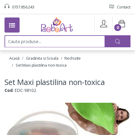
0737.856.243
Contact
0
C
a
u
t
Acasă
Gradinita si Scoala
Rechizite
a
:
Set Maxi plastilina non-toxica
Set Maxi plastilina non-toxica
Cod
: EDC-98102