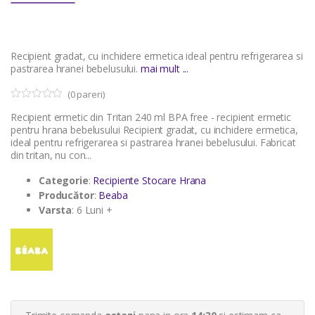
Recipient gradat, cu inchidere ermetica ideal pentru refrigerarea si
pastrarea hranei bebelusului.
mai mult ...
(
0
pareri)
0
5
Recipient ermetic din Tritan 240 ml BPA free - recipient ermetic
o
u
pentru hrana bebelusului Recipient gradat, cu inchidere ermetica,
t
ideal pentru refrigerarea si pastrarea hranei bebelusului. Fabricat
o
din tritan, nu con...
f
b
a
Categorie
:
Recipiente Stocare Hrana
s
Producător
:
Beaba
e
d
Varsta
: 6 Luni +
o
n
c
u
s
t
o
m
e
r
r