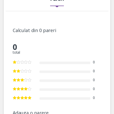
Calculat din 0 pareri
0
total
0
0
0
0
0
Adauga o parere