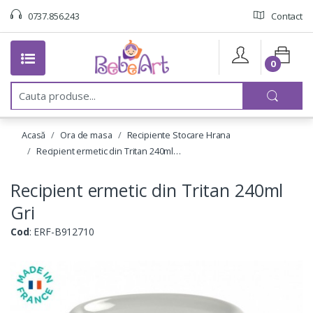
0737.856.243
Contact
0
C
a
u
t
Acasă
Ora de masa
Recipiente Stocare Hrana
a
:
Recipient ermetic din Tritan 240ml…
Recipient ermetic din Tritan 240ml
Gri
Cod
: ERF-B912710