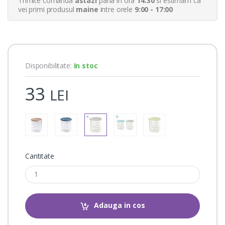
Trimite comanda
astazi
pana in ora
14:30
si estimam ca
a
vei primi produsul
maine
intre orele
9:00 - 17:00
t
i
n
g
s
Disponibilitate:
In stoc
33
LEI
Cantitate
Adauga in cos