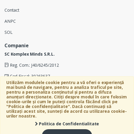
Contact
ANPC
SOL
Companie
SC Komplex Minds S.R.L.
Reg. Com.: J40/6245/2012
Cod Fiscal: 30263637
Utilizăm modulele cookie pentru a vă oferi o experiență
Soseaua Virtutii 19D, Etaj 4, Biroul A, Sector 6, Bucuresti
mai bună de navigare, pentru a analiza traficul pe site,
pentru a personaliza conținutul și pentru a difuza
anunțuri direcționate. Citiți despre modul în care folosim
cookie-urile și cum le puteți controla făcând click pe
"Politica de confidențialitate". Dacă continuați să
utilizați acest site, sunteți de acord cu utilizarea cookie-
urilor noastre.
Politica de Confidentialitate
©
Bebeart
- All Rights Reserved