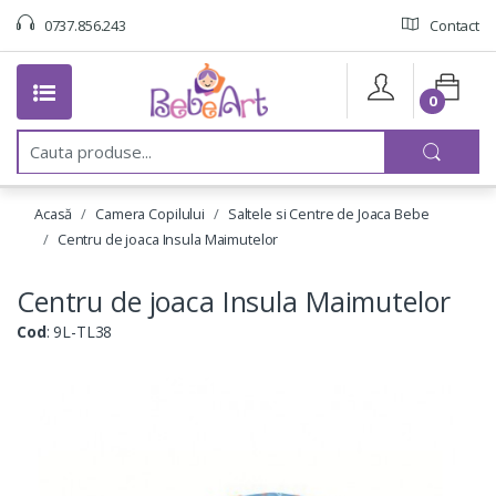
0737.856.243
Contact
0
C
a
u
t
Acasă
Camera Copilului
Saltele si Centre de Joaca Bebe
a
:
Centru de joaca Insula Maimutelor
Centru de joaca Insula Maimutelor
Cod
: 9L-TL38