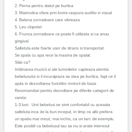
2. Perna pentru statul pe burtica
3. Maimutica ofera prin lovire raspuns auditiv si vizual
4. Balena zornaitoare care vibreaza
5. Leu clopotel
6. Frunza zornaitoare ce poate fi utilizata si ca anou
gingival
Salteluta este foarte usor de strans si transportat.
Se spala cu apa rece la masina de spalat.
Stiai ca?
Imbinarea muzicii si ale luminitelor capteaza atentia
bebelusului si il incurajeaza sa stea pe burtica, fapt ce il
ajuta in dezvoltarea functiilor motorii de baza.
Recomandari pentru dezvoltare pe diferite categorii de
varsta:
1-3 luni : Unii bebelusi se simt confortabil cu aceasta
salteluta inca de la bun inceput, in timp ce altii prefera
un spatiu mai micut, mai inchis, ca un tarc de exemplu.
Este posibil ca bebelusul tau sa nu-si arate interesul