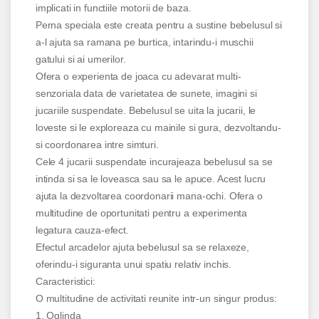
implicati in functiile motorii de baza.
Perna speciala este creata pentru a sustine bebelusul si
a-l ajuta sa ramana pe burtica, intarindu-i muschii
gatului si ai umerilor.
Ofera o experienta de joaca cu adevarat multi-
senzoriala data de varietatea de sunete, imagini si
jucariile suspendate. Bebelusul se uita la jucarii, le
loveste si le exploreaza cu mainile si gura, dezvoltandu-
si coordonarea intre simturi.
Cele 4 jucarii suspendate incurajeaza bebelusul sa se
intinda si sa le loveasca sau sa le apuce. Acest lucru
ajuta la dezvoltarea coordonarii mana-ochi. Ofera o
multitudine de oportunitati pentru a experimenta
legatura cauza-efect.
Efectul arcadelor ajuta bebelusul sa se relaxeze,
oferindu-i siguranta unui spatiu relativ inchis.
Caracteristici:
O multitudine de activitati reunite intr-un singur produs:
1. Oglinda