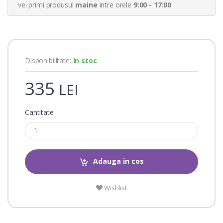
a
vei primi produsul
maine
intre orele
9:00 - 17:00
t
i
n
g
s
Disponibilitate:
In stoc
335
LEI
Cantitate
Adauga in cos
Wishlist