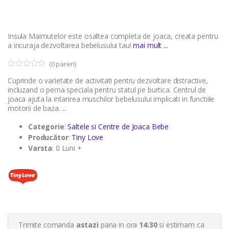
Insula Maimutelor este osaltea completa de joaca, creata pentru
a incuraja dezvoltarea bebelusului tau!
mai mult ...
(
0
pareri)
0
5
Cuprinde o varietate de activitati pentru dezvoltare distractive,
o
u
incluzand o perna speciala pentru statul pe burtica. Centrul de
t
joaca ajuta la intarirea muschilor bebelusului implicati in functiile
o
motorii de baza. ...
f
b
a
Categorie
:
Saltele si Centre de Joaca Bebe
s
Producător
:
Tiny Love
e
d
Varsta
: 0 Luni +
o
n
c
u
s
t
o
m
e
r
Trimite comanda
astazi
pana in ora
14:30
si estimam ca
r