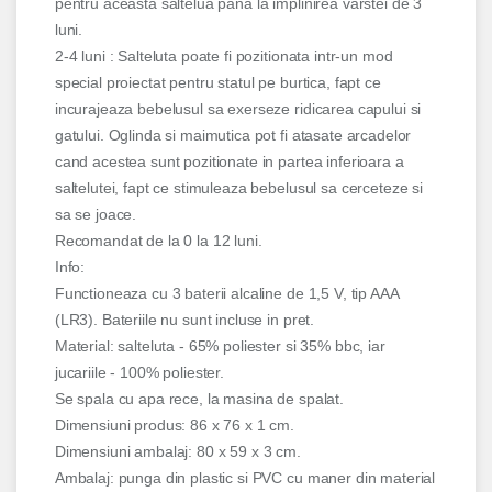
pentru aceasta saltelua pana la implinirea varstei de 3
luni.
2-4 luni : Salteluta poate fi pozitionata intr-un mod
special proiectat pentru statul pe burtica, fapt ce
incurajeaza bebelusul sa exerseze ridicarea capului si
gatului. Oglinda si maimutica pot fi atasate arcadelor
cand acestea sunt pozitionate in partea inferioara a
saltelutei, fapt ce stimuleaza bebelusul sa cerceteze si
sa se joace.
Recomandat de la 0 la 12 luni.
Info:
Functioneaza cu 3 baterii alcaline de 1,5 V, tip AAA
(LR3). Bateriile nu sunt incluse in pret.
Material: salteluta - 65% poliester si 35% bbc, iar
jucariile - 100% poliester.
Se spala cu apa rece, la masina de spalat.
Dimensiuni produs: 86 x 76 x 1 cm.
Dimensiuni ambalaj: 80 x 59 x 3 cm.
Ambalaj: punga din plastic si PVC cu maner din material