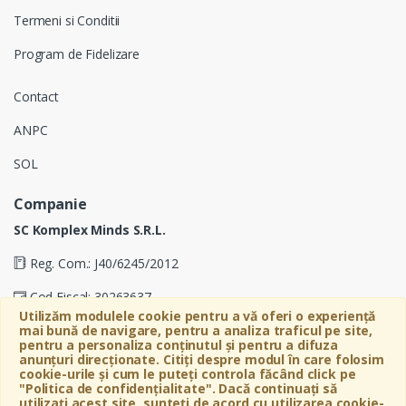
Termeni si Conditii
Program de Fidelizare
Contact
ANPC
SOL
Companie
SC Komplex Minds S.R.L.
Reg. Com.: J40/6245/2012
Cod Fiscal: 30263637
Utilizăm modulele cookie pentru a vă oferi o experiență
Soseaua Virtutii 19D, Etaj 4, Biroul A, Sector 6, Bucuresti
mai bună de navigare, pentru a analiza traficul pe site,
pentru a personaliza conținutul și pentru a difuza
anunțuri direcționate. Citiți despre modul în care folosim
cookie-urile și cum le puteți controla făcând click pe
"Politica de confidențialitate". Dacă continuați să
utilizați acest site, sunteți de acord cu utilizarea cookie-