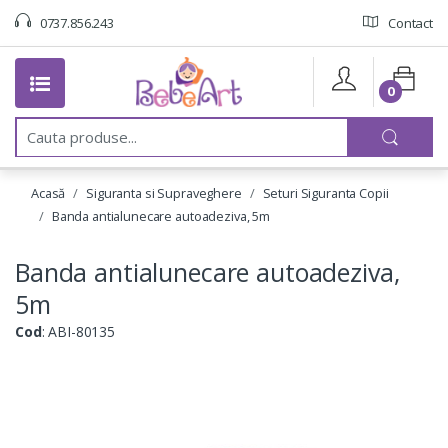
0737.856.243
Contact
0
C
a
u
t
Acasă
Siguranta si Supraveghere
Seturi Siguranta Copii
a
:
Banda antialunecare autoadeziva, 5m
Banda antialunecare autoadeziva,
5m
Cod
: ABI-80135