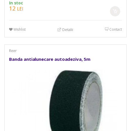
In stoc
12
LEI
Wishlist
Contact
Detalii
Reer
Banda antialunecare autoadeziva, 5m