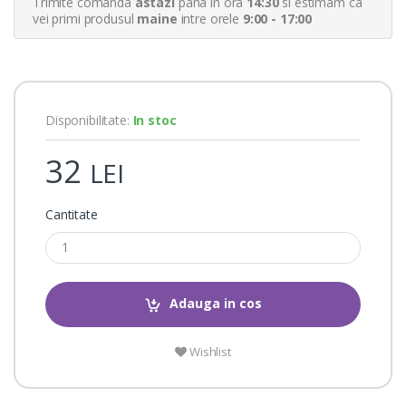
Trimite comanda
astazi
pana in ora
14:30
si estimam ca
r
vei primi produsul
maine
intre orele
9:00 - 17:00
r
a
t
i
n
g
s
Disponibilitate:
In stoc
32
LEI
Cantitate
Adauga in cos
Wishlist