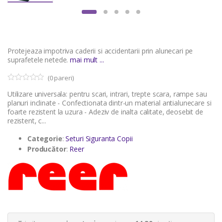
Protejeaza impotriva caderii si accidentarii prin alunecari pe
suprafetele netede.
mai mult ...
(
0
pareri)
0
5
Utilizare universala: pentru scari, intrari, trepte scara, rampe sau
o
u
planuri inclinate - Confectionata dintr-un material antialunecare si
t
foarte rezistent la uzura - Adeziv de inalta calitate, deosebit de
o
rezistent, c...
f
b
a
Categorie
:
Seturi Siguranta Copii
s
Producător
:
Reer
e
d
o
n
c
u
s
t
o
m
e