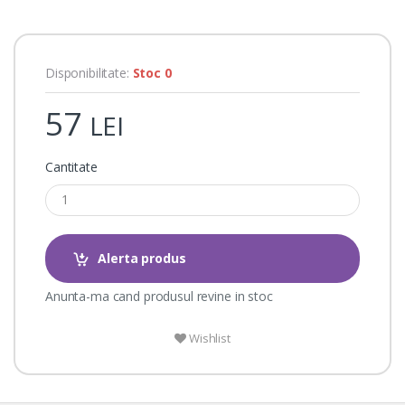
i
n
g
s
Disponibilitate:
Stoc 0
57
LEI
Cantitate
Alerta produs
Anunta-ma cand produsul revine in stoc
Wishlist