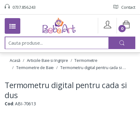
0737.856.243
Contact
0
C
a
u
t
Acasă
Articole Baie si Ingrijire
Termometre
a
:
Termometre de Baie
Termometru digital pentru cada si …
Termometru digital pentru cada si
dus
Cod
: ABI-70613