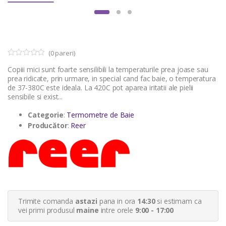
(
0
pareri)
0
5
Copiii mici sunt foarte sensilibili la temperaturile prea joase sau
o
u
prea ridicate, prin urmare, in special cand fac baie, o temperatura
t
de 37-380C este ideala. La 420C pot aparea iritatii ale pielii
o
sensibile si exist...
f
b
a
Categorie
:
Termometre de Baie
s
Producător
:
Reer
e
d
o
n
c
u
s
t
o
m
e
Trimite comanda
astazi
pana in ora
14:30
si estimam ca
r
vei primi produsul
maine
intre orele
9:00 - 17:00
r
a
t