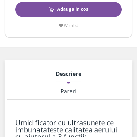
Adauga in cos
Wishlist
Descriere
Pareri
Umidificator cu ultrasunete ce
imbunatateste calitatea aerului
cu ajutorul a 3 functii: