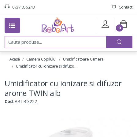
0737.856.243
Contact
0
C
a
u
t
Acasă
Camera Copilului
Umidificatoare Camera
a
:
Umidificator cu ionizare si difuzo…
Umidificator cu ionizare si difuzor
arome TWIN alb
Cod
: ABI-BI3222