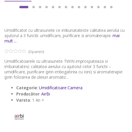
Umidificator cu ultrasunete ce imbunatateste calitatea aerului cu
ajutorul a 3 functii: umidificare, purificare si aromaterapie.
mai
mult ...
(
0
pareri)
0
5
Umidificatoarele cu ultrasunete TWIN improspateaza si
o
u
imbunatatesc calitatea aerului cu ajutorul celor 3 functii –
t
umidificare, purificare (prin imbogatirea cu ioni) si aromaterapie
o
(prin folosirea de uleiuri aromatiz...
f
b
a
Categorie
:
Umidificatoare Camera
s
Producător
:
AirBi
e
d
Varsta
: 1 An +
o
n
c
u
s
t
o
m