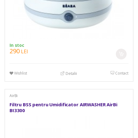
In stoc
290
LEI
Wishlist
Contact
Detalii
AirBi
Filtru BSS pentru Umidificator AIRWASHER AirBi
BI3300