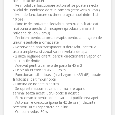
ale fluxului de aburi
- Pe modul de functionare automat se poate selecta
nivelul de umiditate dorit in camera (intre 45% si 75%)
- Mod de functionare cu timer programabil (intre 1 si
10 ore)
- Functie de ionizare selectabila, pentru o calitate cat
mai buna a aerului din incapere (produce pana la 3
milioane de ioni / cm3)
- Recipient pentru aroma-terapie, pentru adaugarea de
uleiuri esentiale aromatizate
- Rezervor de apa transparent si detasabil, pentru a
usura umplerea si vizualizarea nivelului de apa
- 2 duze reglabile diferit, pentru directionarea vaporilor
in directiile dorite
- Adecvat pentru camera de pana la 45 m2
- Debit aburi emisi: 120-300 ml/h
- Functionare silentioasa (nivel zgomot <35 dB), poate
fi folosit si pe timpul noptii
- Lumina de noapte albastra
- Se opreste automat cand nu mai are apa si
semnalizeaza acest lucru (optic si acustic)
- Filtru ceramic pentru dedurizarea si purificarea apei
- Autonomie crescuta (pana la 42 de ore ), datorita
rezervorului cu capacitate de 5 litri
- Consum redus: 30 w