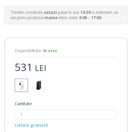
e
r
Trimite comanda
astazi
pana in ora
14:30
si estimam ca
r
a
vei primi produsul
maine
intre orele
9:00 - 17:00
t
i
n
g
s
Disponibilitate:
In stoc
531
LEI
Cantitate
Livrare gratuită