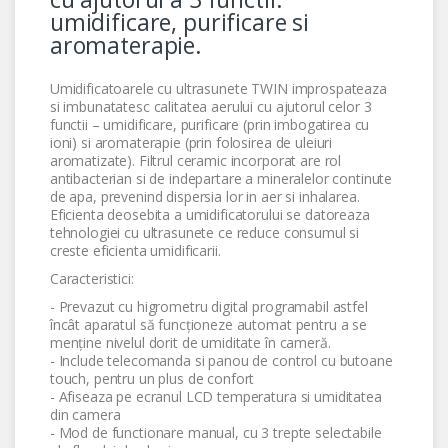
umidificare, purificare si
aromaterapie.
Umidificatoarele cu ultrasunete TWIN improspateaza
si imbunatatesc calitatea aerului cu ajutorul celor 3
functii – umidificare, purificare (prin imbogatirea cu
ioni) si aromaterapie (prin folosirea de uleiuri
aromatizate). Filtrul ceramic incorporat are rol
antibacterian si de indepartare a mineralelor continute
de apa, prevenind dispersia lor in aer si inhalarea.
Eficienta deosebita a umidificatorului se datoreaza
tehnologiei cu ultrasunete ce reduce consumul si
creste eficienta umidificarii.
Caracteristici:
- Prevazut cu higrometru digital programabil astfel
încât aparatul să funcționeze automat pentru a se
menține nivelul dorit de umiditate în cameră.
- Include telecomanda si panou de control cu butoane
touch, pentru un plus de confort
- Afiseaza pe ecranul LCD temperatura si umiditatea
din camera
- Mod de functionare manual, cu 3 trepte selectabile