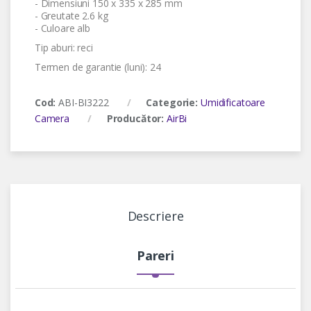
- Dimensiuni 150 x 335 x 285 mm
- Greutate 2.6 kg
- Culoare alb
Tip aburi: reci
Termen de garantie (luni): 24
Cod:
ABI-BI3222
Categorie:
Umidificatoare
Camera
Producător:
AirBi
Descriere
Pareri