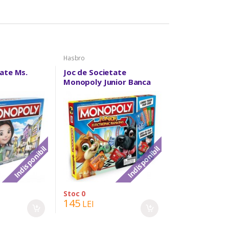
Hasbro
tate Ms.
Joc de Societate
Monopoly Junior Banca
Electronica
Indisponibil
Indisponibil
Stoc 0
145
LEI