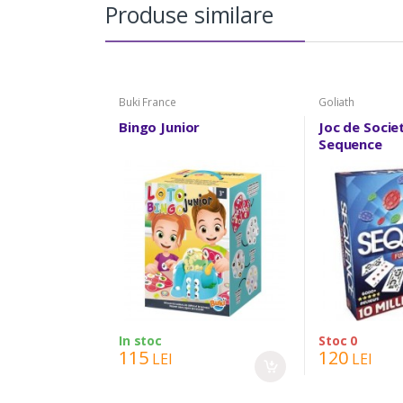
Produse similare
Buki France
Goliath
Bingo Junior
Joc de Socie
Sequence
In stoc
Stoc 0
115
120
LEI
LEI