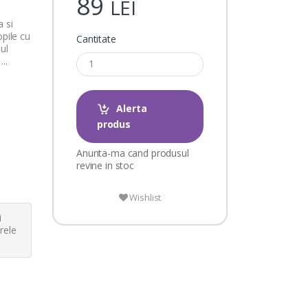
89
LEI
a si
opile cu
Cantitate
ul
..
Alerta
produs
Anunta-ma cand produsul
revine in stoc
Wishlist
i
rele