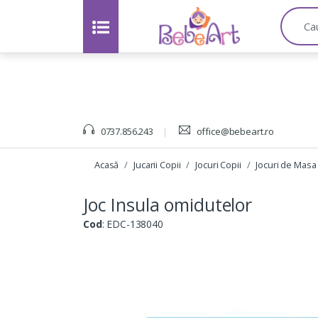
C
a
u
t
a
:
0737.856.243
office@bebeart.ro
Acasă
Jucarii Copii
Jocuri Copii
Jocuri de Masa
Joc Insula omidutelor
Cod
: EDC-138040