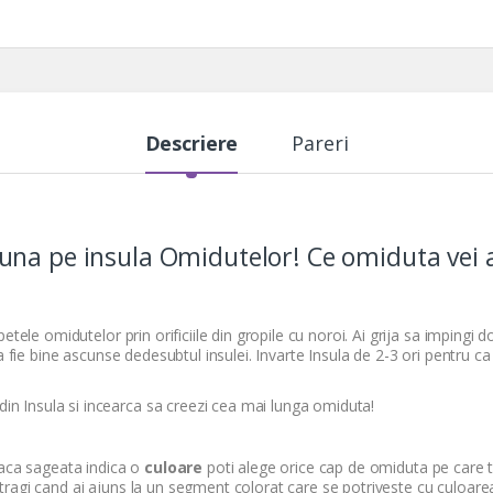
Descriere
Pareri
una pe insula Omidutelor! Ce omiduta vei 
petele omidutelor prin orificiile din gropile cu noroi. Ai grija sa impingi
sa fie bine ascunse dedesubtul insulei. Invarte Insula de 2-3 ori pentru 
in Insula si incearca sa creezi cea mai lunga omiduta!
Daca sageata indica o
culoare
poti alege orice cap de omiduta pe care ti-
ragi cand ai ajuns la un segment colorat care se potriveste cu culoarea