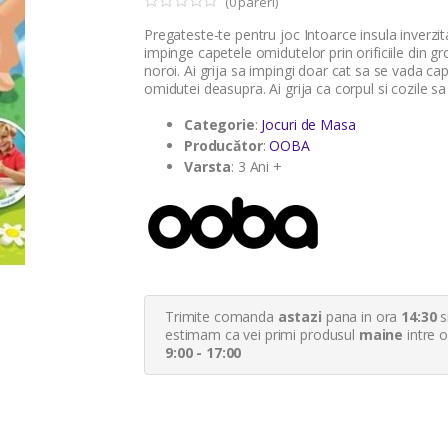
(
0
pareri)
0
5
Pregateste-te pentru joc Intoarce insula inverzit
o
u
impinge capetele omidutelor prin orificiile din gr
t
noroi. Ai grija sa impingi doar cat sa se vada cap
o
omidutei deasupra. Ai grija ca corpul si cozile sa .
f
b
a
Categorie
:
Jocuri de Masa
s
Producător
:
OOBA
e
d
Varsta
: 3 Ani +
o
n
c
u
s
t
o
m
e
r
Trimite comanda
astazi
pana in ora
14:30
s
r
a
estimam ca vei primi produsul
maine
intre o
t
9:00 - 17:00
i
n
g
s