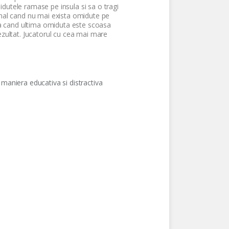
idutele ramase pe insula si sa o tragi
final cand nu mai exista omidute pe
mina cand ultima omiduta este scoasa
zultat. Jucatorul cu cea mai mare
o maniera educativa si distractiva