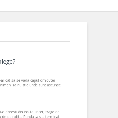
alege?
 doar cat sa se vada capul omidutei
ca nimeni sa nu stie unde sunt ascunse
o doresti din insula. Incet, trage de
 de pe rotita. Runda ta s-a terminat.