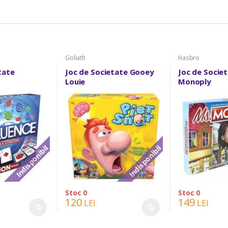
Goliath
Hasbro
tate
Joc de Societate Gooey
Joc de Socie
Louie
Monoply
Indisponibil
Indisponibil
Stoc 0
Stoc 0
120
149
LEI
LEI