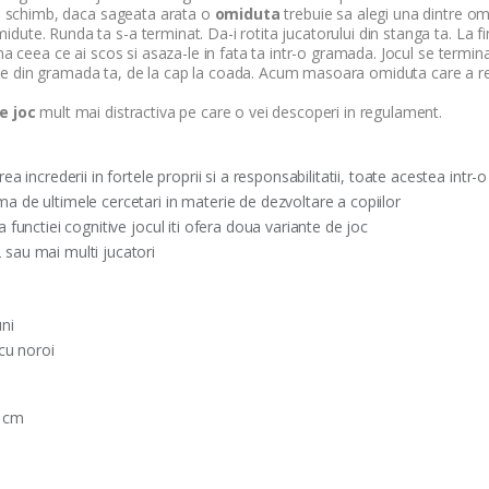
 In schimb, daca sageata arata o
omiduta
trebuie sa alegi una dintre om
dute. Runda ta s-a terminat. Da-i rotita jucatorului din stanga ta. La 
duna ceea ce ai scos si asaza-le in fata ta intr-o gramada. Jocul se ter
le din gramada ta, de la cap la coada. Acum masoara omiduta care a re
e joc
mult mai distractiva pe care o vei descoperi in regulament.
ea increderii in fortele proprii si a responsabilitatii, toate acestea intr-
a de ultimele cercetari in materie de dezvoltare a copiilor
a functiei cognitive jocul iti ofera doua variante de joc
 sau mai multi jucatori
uni
 cu noroi
5 cm