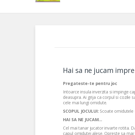
Hai sa ne jucam impre
Pregateste-te pentru joc
Intoarce insula inverzita si impinge ca
deasupra. Ai grija ca corpul si cozile 
cele mai lungi omidute.
SCOPUL JOCULUI:
Scoate omidutele d
HAI SA NE JUCAM...
Cel mai tanar jucator invarte rotita. 
capul omidutei alese. Opreste sa mai t