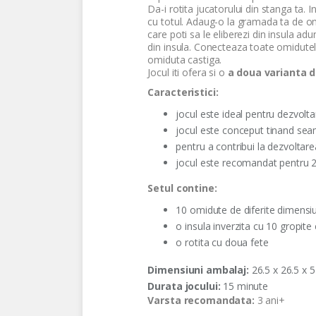
Da-i rotita jucatorului din stanga ta.
cu totul. Adaug-o la gramada ta de omi
care poti sa le eliberezi din insula a
din insula. Conecteaza toate omidute
omiduta castiga.
Jocul iti ofera si o
a doua varianta d
Caracteristici:
jocul este ideal pentru dezvoltar
jocul este conceput tinand seam
pentru a contribui la dezvoltare
jocul este recomandat pentru 2
Setul contine:
10 omidute de diferite dimensi
o insula inverzita cu 10 gropite
o rotita cu doua fete
Dimensiuni ambalaj:
26.5 x 26.5 x 
Durata jocului:
15 minute
Varsta recomandata:
3 ani+