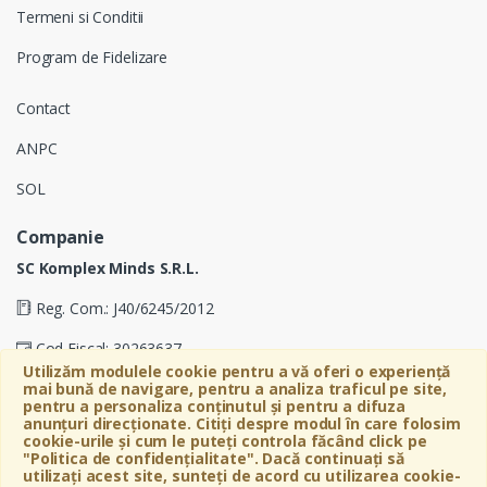
Termeni si Conditii
Program de Fidelizare
Contact
ANPC
SOL
Companie
SC Komplex Minds S.R.L.
Reg. Com.: J40/6245/2012
Cod Fiscal: 30263637
Utilizăm modulele cookie pentru a vă oferi o experiență
Soseaua Virtutii 19D, Etaj 4, Biroul A, Sector 6, Bucuresti
mai bună de navigare, pentru a analiza traficul pe site,
pentru a personaliza conținutul și pentru a difuza
anunțuri direcționate. Citiți despre modul în care folosim
cookie-urile și cum le puteți controla făcând click pe
"Politica de confidențialitate". Dacă continuați să
utilizați acest site, sunteți de acord cu utilizarea cookie-