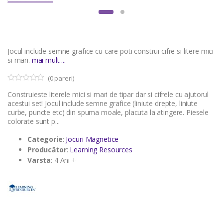
Jocul include semne grafice cu care poti construi cifre si litere mici
si mari.
mai mult ...
(
0
pareri)
0
5
Construieste literele mici si mari de tipar dar si cifrele cu ajutorul
o
u
acestui set! Jocul include semne grafice (liniute drepte, liniute
t
curbe, puncte etc) din spuma moale, placuta la atingere. Piesele
o
colorate sunt p...
f
b
a
Categorie
:
Jocuri Magnetice
s
Producător
:
Learning Resources
e
d
Varsta
: 4 Ani +
o
n
c
u
s
t
o
m
e