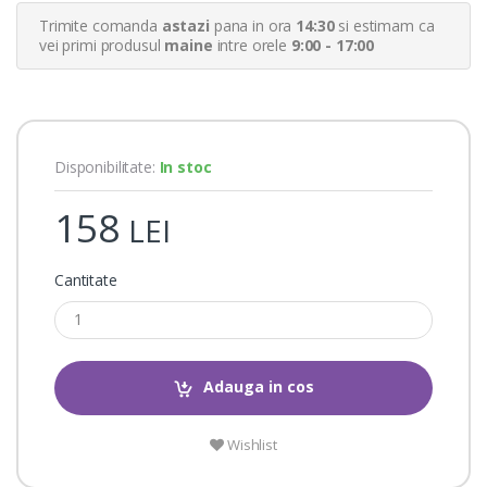
r
Trimite comanda
astazi
pana in ora
14:30
si estimam ca
r
a
vei primi produsul
maine
intre orele
9:00 - 17:00
t
i
n
g
s
Disponibilitate:
In stoc
158
LEI
Cantitate
Adauga in cos
Wishlist