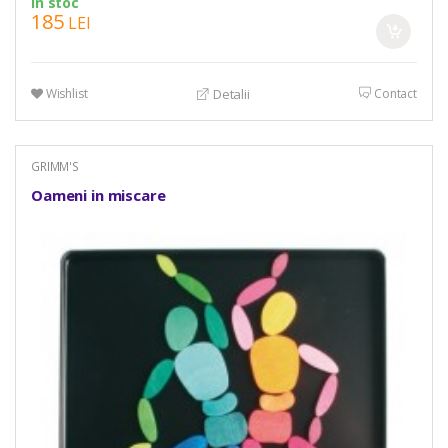
In stoc
185
LEI
Wishlist
Contact
Detalii
GRIMM'S
Oameni in miscare