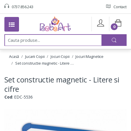
0737.856.243
Contact
0
C
a
u
t
Acasă
Jucarii Copii
Jocuri Copii
Jocuri Magnetice
a
:
Set constructie magnetic - Litere …
Set constructie magnetic - Litere si
cifre
Cod
: EDC-5536