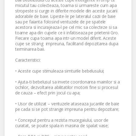
micutul tau colecteaza, toarna si urmareste cum apa
stropeste si curge in diferite modele din aceste jucarii
adorabile de baie. Lipeste-le pe lateralul cazii de baie
sau pe faianta folosind ventuzele de pe spatele
acestora si incurajeaza-l pe cel mic sa colecteze si sa
toarne apa din cupele ce ii infatiseaza pe prietenii Gro.
Fiecare cupa toarna apa intr-un model diferit. Aceste
cupe se strang impreuna, facilitand depozitarea dupa
terminarea baii.
Caracteristici:
• Aceste cupe stimuleaza simturile bebelusului;
• Ajuta-ti bebelusul sa invete coordonarea mainilor si a
ochilor, dezvoltarea abilitatilor motorii fine si procesul
de cauza – efect prin jocul cu apa;
• Usor de utilizat – ventuzele ataseaza jucariile de baie
pe cada si se pot strange impreuna pentru depozitare;
• Conceput pentru a rezista mucegaiului, usor de
curatat, se poate spala in masina de spalat vase;