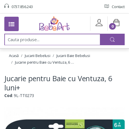
0737.856.243
Contact
0
C
a
u
t
Acasă
Jucarii Bebelusi
Jucarii Baie Bebelusi
a
:
Jucarie pentru Baie cu Ventuza, 6 …
Jucarie pentru Baie cu Ventuza, 6
luni+
Cod
: 9L-TT0273