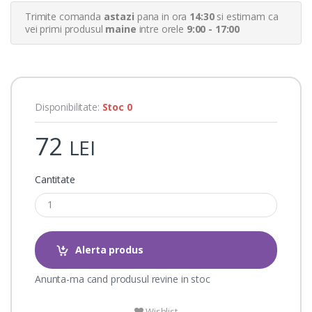
r
Trimite comanda
astazi
pana in ora
14:30
si estimam ca
r
a
vei primi produsul
maine
intre orele
9:00 - 17:00
t
i
n
g
s
Disponibilitate:
Stoc 0
72
LEI
Cantitate
Alerta produs
Anunta-ma cand produsul revine in stoc
Wishlist