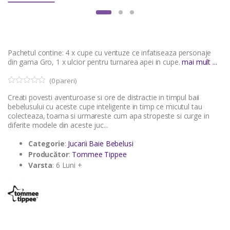
Pachetul contine: 4 x cupe cu ventuze ce infatiseaza personaje
din gama Gro, 1 x ulcior pentru turnarea apei in cupe.
mai mult ...
(
0
pareri)
0
5
Creati povesti aventuroase si ore de distractie in timpul baii
o
u
bebelusului cu aceste cupe inteligente in timp ce micutul tau
t
colecteaza, toarna si urmareste cum apa stropeste si curge in
o
diferite modele din aceste juc...
f
b
a
Categorie
:
Jucarii Baie Bebelusi
s
Producător
:
Tommee Tippee
e
d
Varsta
: 6 Luni +
o
n
c
u
s
t
o
m
e