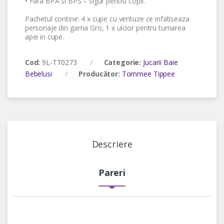
• Fara BPA si BPS – sigur pentru copil.
Pachetul contine: 4 x cupe cu ventuze ce infatiseaza
personaje din gama Gro, 1 x ulcior pentru turnarea
apei in cupe.
Cod:
9L-TT0273
Categorie:
Jucarii Baie
Bebelusi
Producător:
Tommee Tippee
Descriere
Pareri