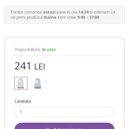
e
r
Trimite comanda
astazi
pana in ora
14:30
si estimam ca
r
a
vei primi produsul
maine
intre orele
9:00 - 17:00
t
i
n
g
s
Disponibilitate:
In stoc
241
LEI
Cantitate