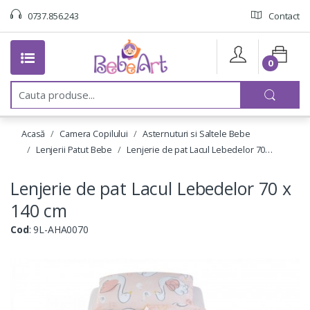
0737.856.243
Contact
0
C
a
u
t
Acasă
Camera Copilului
Asternuturi si Saltele Bebe
a
:
Lenjerii Patut Bebe
Lenjerie de pat Lacul Lebedelor 70…
Lenjerie de pat Lacul Lebedelor 70 x
140 cm
Cod
: 9L-AHA0070