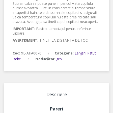
Supraincalzirea poate pune in pericol viata copilului
dumneavoastra! Luati in considerare si temperatura
incaperii si hainutele de somn ale copilului si asigurati-
va ca temperatura copilului nu este prea ridicata sau
scazuta. Aveti grija sa tineti capul copilului neacoperit.
IMPORTANT:
Pastrati ambalajul pentru referinte
viitoare.
AVERTISMENT:
TINETI LA DISTANTA DE FOC.
Cod:
9L-AHA0070
Categorie:
Lenjerii Patut
Bebe
Producător:
gro
Descriere
Pareri