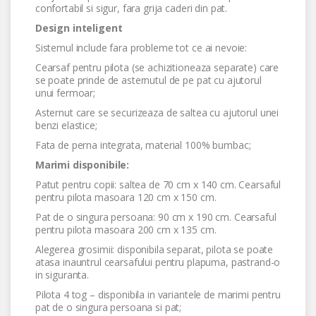
confortabil si sigur, fara grija caderi din pat.
Design inteligent
Sistemul include fara probleme tot ce ai nevoie:
Cearsaf pentru pilota (se achizitioneaza separate) care
se poate prinde de asternutul de pe pat cu ajutorul
unui fermoar;
Asternut care se securizeaza de saltea cu ajutorul unei
benzi elastice;
Fata de perna integrata, material 100% bumbac;
Marimi disponibile:
Patut pentru copii: saltea de 70 cm x 140 cm. Cearsaful
pentru pilota masoara 120 cm x 150 cm.
Pat de o singura persoana: 90 cm x 190 cm. Cearsaful
pentru pilota masoara 200 cm x 135 cm.
Alegerea grosimii: disponibila separat, pilota se poate
atasa inauntrul cearsafului pentru plapuma, pastrand-o
in siguranta.
Pilota 4 tog – disponibila in variantele de marimi pentru
pat de o singura persoana si pat;