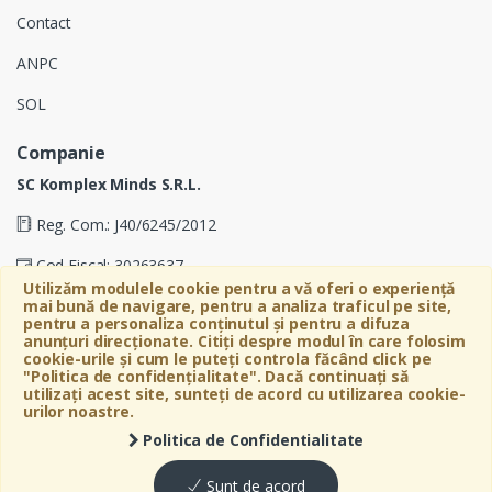
Contact
ANPC
SOL
Companie
SC Komplex Minds S.R.L.
Reg. Com.: J40/6245/2012
Cod Fiscal: 30263637
Utilizăm modulele cookie pentru a vă oferi o experiență
Soseaua Virtutii 19D, Etaj 4, Biroul A, Sector 6, Bucuresti
mai bună de navigare, pentru a analiza traficul pe site,
pentru a personaliza conținutul și pentru a difuza
anunțuri direcționate. Citiți despre modul în care folosim
cookie-urile și cum le puteți controla făcând click pe
"Politica de confidențialitate". Dacă continuați să
utilizați acest site, sunteți de acord cu utilizarea cookie-
urilor noastre.
Politica de Confidentialitate
©
Bebeart
- All Rights Reserved
Sunt de acord