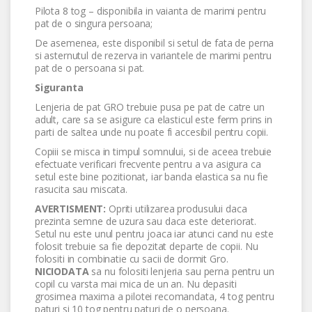
Pilota 8 tog – disponibila in vaianta de marimi pentru
pat de o singura persoana;
De asemenea, este disponibil si setul de fata de perna
si asternutul de rezerva in variantele de marimi pentru
pat de o persoana si pat.
Siguranta
Lenjeria de pat GRO trebuie pusa pe pat de catre un
adult, care sa se asigure ca elasticul este ferm prins in
parti de saltea unde nu poate fi accesibil pentru copii.
Copiii se misca in timpul somnului, si de aceea trebuie
efectuate verificari frecvente pentru a va asigura ca
setul este bine pozitionat, iar banda elastica sa nu fie
rasucita sau miscata.
AVERTISMENT:
Opriti utilizarea produsului daca
prezinta semne de uzura sau daca este deteriorat.
Setul nu este unul pentru joaca iar atunci cand nu este
folosit trebuie sa fie depozitat departe de copii. Nu
folositi in combinatie cu sacii de dormit Gro.
NICIODATA
sa nu folositi lenjeria sau perna pentru un
copil cu varsta mai mica de un an. Nu depasiti
grosimea maxima a pilotei recomandata, 4 tog pentru
paturi si 10 tog pentru paturi de o persoana.