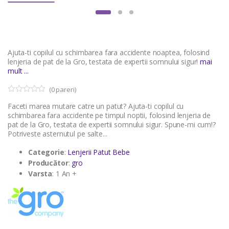
Ajuta-ti copilul cu schimbarea fara accidente noaptea, folosind
lenjeria de pat de la Gro, testata de expertii somnului sigur!
mai
mult ...
(
0
pareri)
0
5
Faceti marea mutare catre un patut? Ajuta-ti copilul cu
o
u
schimbarea fara accidente pe timpul noptii, folosind lenjeria de
t
pat de la Gro, testata de expertii somnului sigur. Spune-mi cum!?
o
Potriveste asternutul pe salte...
f
b
a
Categorie
:
Lenjerii Patut Bebe
s
Producător
:
gro
e
d
Varsta
: 1 An +
o
n
c
u
s
t
o
m