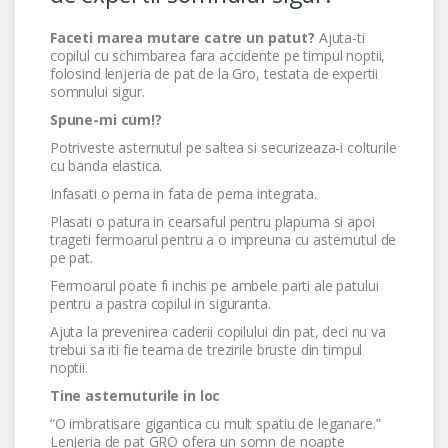
Faceti marea mutare catre un patut?
Ajuta-ti
copilul cu schimbarea fara accidente pe timpul noptii,
folosind lenjeria de pat de la Gro, testata de expertii
somnului sigur.
Spune-mi cum!?
Potriveste asternutul pe saltea si securizeaza-i colturile
cu banda elastica.
Infasati o perna in fata de perna integrata.
Plasati o patura in cearsaful pentru plapuma si apoi
trageti fermoarul pentru a o impreuna cu asternutul de
pe pat.
Fermoarul poate fi inchis pe ambele parti ale patului
pentru a pastra copilul in siguranta.
Ajuta la prevenirea caderii copilului din pat, deci nu va
trebui sa iti fie teama de trezirile bruste din timpul
noptii.
Tine asternuturile in loc
“O imbratisare gigantica cu mult spatiu de leganare.”
Lenjeria de pat GRO ofera un somn de noapte