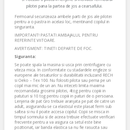
pilotei pana la partea de jos a cearsafului.
Fermoarul securizeaza ambele parti de jos ale pilotei
pentru a o pastra in acelasi loc, mentinand copilul in
singuranta.
IMPORTANT! PASTATI AMBAJALUL PENTRU
REFERINTE VIITOARE.
AVERTISMENT: TINETI DEPARTE DE FOC.
Siguranta:
Se poate spala la masina si usca prin centrifugare cu
viteza mica. In conformitate cu stadardele engleze si
europene ale tesaturilor si durabilitatii incluzand RECH
si Oeko – Tex 100. Nu folositi pilota sau perna pe un
copil mai mic de un an. Nu inteceti limita maxima
recomandata grosimii pilotei, 4tog pentru copiii in
patuturi si 10 tog pentru copiii in paturi de o persoana.
Lenjeria de pat Gro trebuie aranjata pe pat de catre un
adult, asigurandu-se ca elasticul este plasat ferm sub
saltea si nu il poate accesa copilul. Copii se misca in
timpul somnului si de aceea trebuie efectuate verificari
frecvente pentru a va asigura ca setul este bine
pozitionat, iar banda elastica sa nu fie rasucita sau