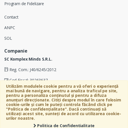
Program de Fidelizare
Contact
ANPC
SOL
Companie
SC Komplex Minds S.R.L.
Reg. Com.: J40/6245/2012
Cod Fiscal: 30263637
Utilizăm modulele cookie pentru a vă oferi o experiență
Soseaua Virtutii 19D, Etaj 4, Biroul A, Sector 6, Bucuresti
mai bună de navigare, pentru a analiza traficul pe site,
pentru a personaliza conținutul și pentru a difuza
anunțuri direcționate. Citiți despre modul în care folosim
cookie-urile și cum le puteți controla făcând click pe
"Politica de confidențialitate". Dacă continuați să
utilizați acest site, sunteți de acord cu utilizarea cookie-
urilor noastre.
Politica de Confidentialitate
©
Bebeart
- All Rights Reserved