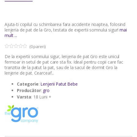
Ajuta-ti copilul cu schimbarea fara accidente noaptea, folosind
lenjeria de pat de la Gro, testata de expertii somnului sigur!
mai
mult ...
(
0
pareri)
0
5
De la expertii somnului sigur, lenjeria de pat Gro este unicul
o
u
fermoar in setul de pat care sta fix. Ideal pentru copii care fac
t
tranzitia de la patut la pat, sau de la sacul de dormit Gro la
o
lenjerie de pat. Cearceaf...
f
b
a
Categorie
:
Lenjerii Patut Bebe
s
Producător
:
gro
e
d
Varsta
: 18 Luni +
o
n
c
u
s
t
o
m
e