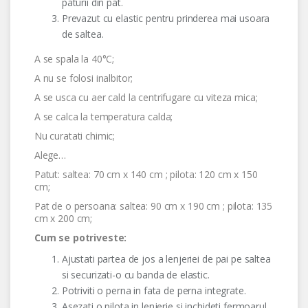
paturii din pat.
Prevazut cu elastic pentru prinderea mai usoara
de saltea.
A se spala la 40°C;
A nu se folosi inalbitor;
A se usca cu aer cald la centrifugare cu viteza mica;
A se calca la temperatura calda;
Nu curatati chimic;
Alege…
Patut: saltea: 70 cm x 140 cm ; pilota: 120 cm x 150
cm;
Pat de o persoana: saltea: 90 cm x 190 cm ; pilota: 135
cm x 200 cm;
Cum se potriveste:
Ajustati partea de jos a lenjeriei de pai pe saltea
si securizati-o cu banda de elastic.
Potriviti o perna in fata de perna integrate.
Asezati o pilota in lenjerie si inchideti fermoarul