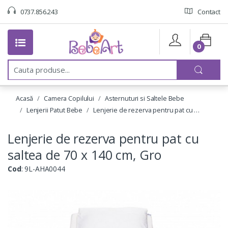
0737.856.243
Contact
0
C
a
u
t
Acasă
Camera Copilului
Asternuturi si Saltele Bebe
a
:
Lenjerii Patut Bebe
Lenjerie de rezerva pentru pat cu …
Lenjerie de rezerva pentru pat cu
saltea de 70 x 140 cm, Gro
Cod
: 9L-AHA0044