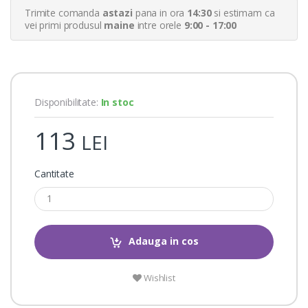
r
Trimite comanda
astazi
pana in ora
14:30
si estimam ca
r
a
vei primi produsul
maine
intre orele
9:00 - 17:00
t
i
n
g
s
Disponibilitate:
In stoc
113
LEI
Cantitate
Adauga in cos
Wishlist