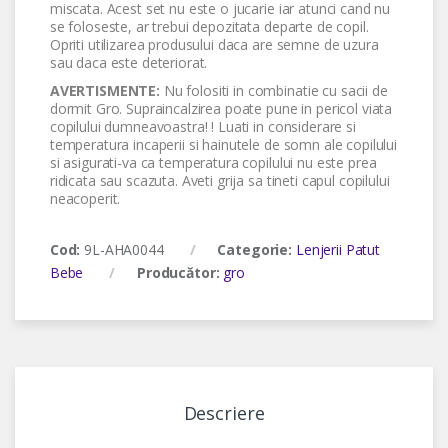
miscata. Acest set nu este o jucarie iar atunci cand nu
se foloseste, ar trebui depozitata departe de copil.
Opriti utilizarea produsului daca are semne de uzura
sau daca este deteriorat.
AVERTISMENTE:
Nu folositi in combinatie cu sacii de
dormit Gro. Supraincalzirea poate pune in pericol viata
copilului dumneavoastra! ! Luati in considerare si
temperatura incaperii si hainutele de somn ale copilului
si asigurati-va ca temperatura copilului nu este prea
ridicata sau scazuta. Aveti grija sa tineti capul copilului
neacoperit.
Cod:
9L-AHA0044
Categorie:
Lenjerii Patut
Bebe
Producător:
gro
Descriere