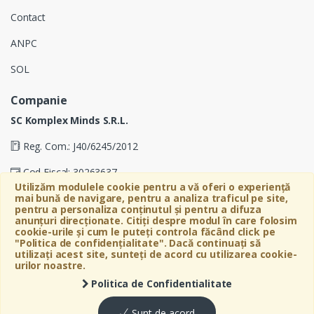
Contact
ANPC
SOL
Companie
SC Komplex Minds S.R.L.
Reg. Com.: J40/6245/2012
Cod Fiscal: 30263637
Utilizăm modulele cookie pentru a vă oferi o experiență
Soseaua Virtutii 19D, Etaj 4, Biroul A, Sector 6, Bucuresti
mai bună de navigare, pentru a analiza traficul pe site,
pentru a personaliza conținutul și pentru a difuza
anunțuri direcționate. Citiți despre modul în care folosim
cookie-urile și cum le puteți controla făcând click pe
"Politica de confidențialitate". Dacă continuați să
utilizați acest site, sunteți de acord cu utilizarea cookie-
urilor noastre.
Politica de Confidentialitate
©
Bebeart
- All Rights Reserved
Sunt de acord