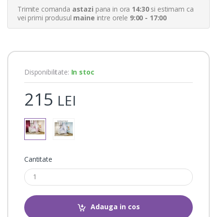
r
Trimite comanda
astazi
pana in ora
14:30
si estimam ca
r
a
vei primi produsul
maine
intre orele
9:00 - 17:00
t
i
n
g
s
Disponibilitate:
In stoc
215
LEI
Cantitate
Adauga in cos