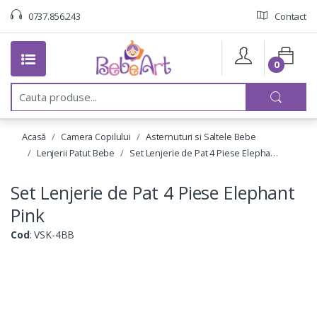
0737.856.243
Contact
0
C
a
u
t
Acasă
Camera Copilului
Asternuturi si Saltele Bebe
a
:
Lenjerii Patut Bebe
Set Lenjerie de Pat 4 Piese Elepha…
Set Lenjerie de Pat 4 Piese Elephant
Pink
Cod
: VSK-4BB