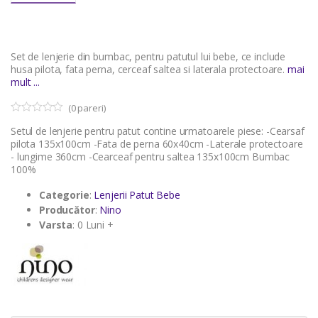
Set de lenjerie din bumbac, pentru patutul lui bebe, ce include
husa pilota, fata perna, cerceaf saltea si laterala protectoare.
mai
mult ...
(
0
pareri)
0
5
Setul de lenjerie pentru patut contine urmatoarele piese: -Cearsaf
o
u
pilota 135x100cm -Fata de perna 60x40cm -Laterale protectoare
t
- lungime 360cm -Cearceaf pentru saltea 135x100cm Bumbac
o
100%
f
b
a
Categorie
:
Lenjerii Patut Bebe
s
Producător
:
Nino
e
d
Varsta
: 0 Luni +
o
n
c
u
s
t
o
m
e